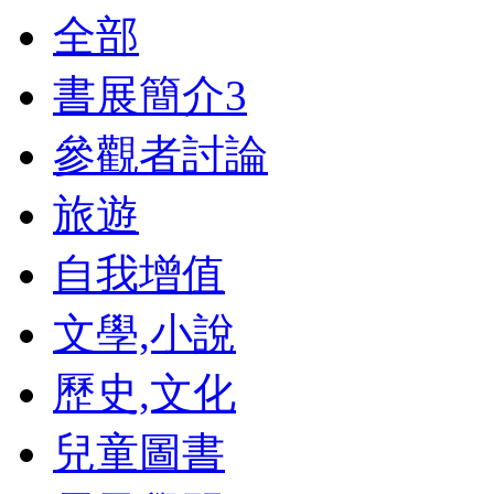
全部
書展簡介
3
參觀者討論
旅遊
自我增值
文學,小說
歷史,文化
兒童圖書