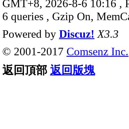
GMT+8, 2026-8-6 10:16
, 
6 queries , Gzip On, MemC
Powered by
Discuz!
X3.3
© 2001-2017
Comsenz Inc.
返回頂部
返回版塊