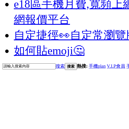
e18區手機月費,寬頻上
網報價平台
自定捷徑👀
自定常瀏覽
如何貼emoji🤔
搜索
熱搜:
手機plan
V.I.P會員
搜索