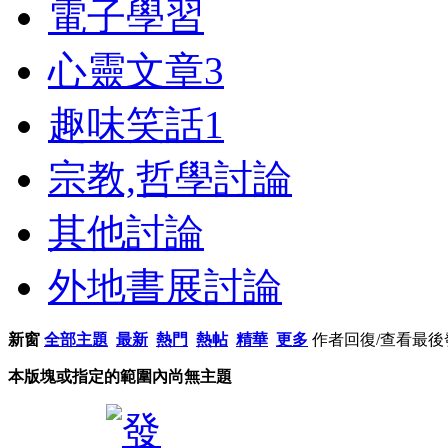
電子學習
心靈文章
3
趣味笑話
1
宗教,哲學討論
其他討論
外地書展討論
新窗
全部主題
最新
熱門
熱帖
精華
更多
作者
回復/查看
最後
本版塊或指定的範圍內尚無主題