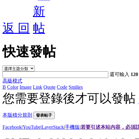
返 回
快速發帖
還可輸入
120
高級模式
B
Color
Image
Link
Quote
Code
Smilies
您需要登錄後才可以發帖
本版積分規則
發表帖子
Facebook
|
YouTube
|
LayerStack
|
手機版
|
若要引述本站內容，必須註