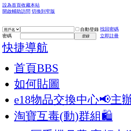
設為首頁
收藏本站
開啟輔助訪問
切換到窄版
找回密碼
自動登錄
密碼
立即註冊
登錄
快捷導航
首頁
BBS
如何貼圖
e18物品交換中心📢
主
淘寶互毒(動)群組🛍️