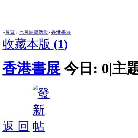
»
首頁
›
七月展覽活動
›
香港書展
收藏本版
(
1
)
香港書展
今日:
0
|
主題
返 回