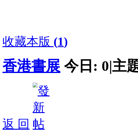
收藏本版
(
1
)
香港書展
今日:
0
|
主題
返 回