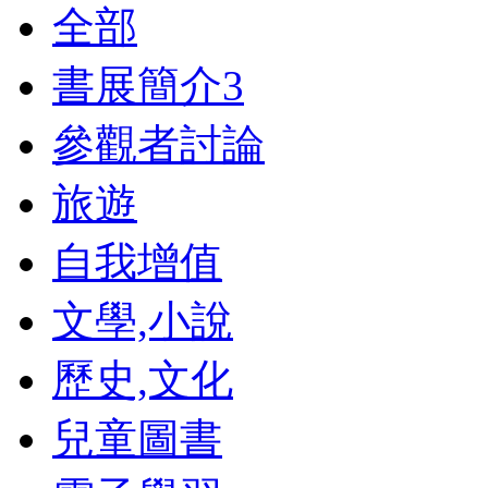
全部
書展簡介
3
參觀者討論
旅遊
自我增值
文學,小說
歷史,文化
兒童圖書