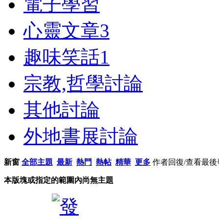
電子學習
心靈文章
3
趣味笑話
1
宗教,哲學討論
其他討論
外地書展討論
新窗
全部主題
最新
熱門
熱帖
精華
更多
作者
回復/查看
最後
本版塊或指定的範圍內尚無主題