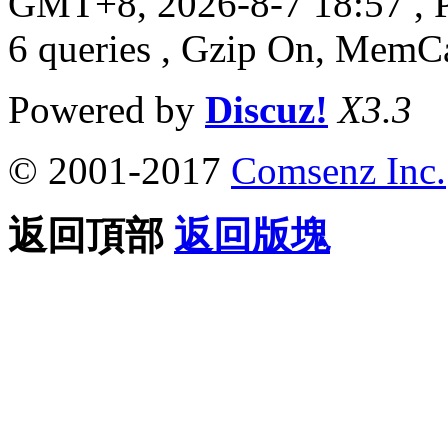
GMT+8, 2026-8-7 18:57
, 
6 queries , Gzip On, MemC
Powered by
Discuz!
X3.3
© 2001-2017
Comsenz Inc.
返回頂部
返回版塊