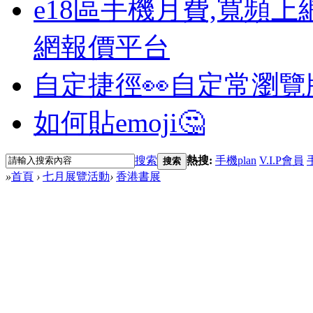
e18區手機月費,寬頻上
網報價平台
自定捷徑👀
自定常瀏覽
如何貼emoji🤔
搜索
熱搜:
手機plan
V.I.P會員
搜索
»
首頁
›
七月展覽活動
›
香港書展