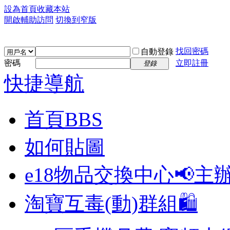
設為首頁
收藏本站
開啟輔助訪問
切換到窄版
找回密碼
自動登錄
密碼
立即註冊
登錄
快捷導航
首頁
BBS
如何貼圖
e18物品交換中心📢
主
淘寶互毒(動)群組🛍️