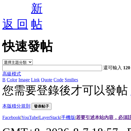
返 回
快速發帖
還可輸入
120
高級模式
B
Color
Image
Link
Quote
Code
Smilies
您需要登錄後才可以發帖
本版積分規則
發表帖子
Facebook
|
YouTube
|
LayerStack
|
手機版
|
若要引述本站內容，必須註