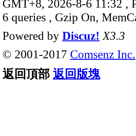
GMT+8, 2026-8-6 11:32
, 
6 queries , Gzip On, MemC
Powered by
Discuz!
X3.3
© 2001-2017
Comsenz Inc.
返回頂部
返回版塊