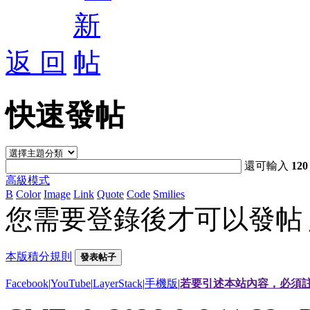
返 回
快速發帖
還可輸入
120
高級模式
B
Color
Image
Link
Quote
Code
Smilies
您需要登錄後才可以發帖
本版積分規則
發表帖子
Facebook
|
YouTube
|
LayerStack
|
手機版
|
若要引述本站內容，必須註