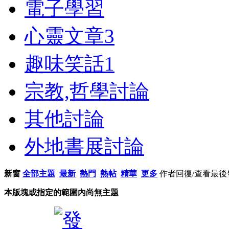
電子學習
心靈文章
3
趣味笑話
1
宗教,哲學討論
其他討論
外地書展討論
新窗
全部主題
最新
熱門
熱帖
精華
更多
作者
回復/查看
最後
本版塊或指定的範圍內尚無主題