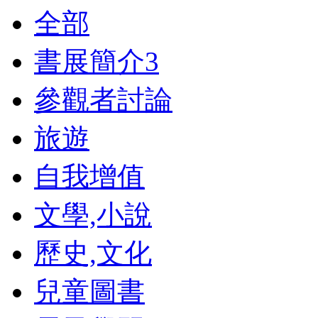
全部
書展簡介
3
參觀者討論
旅遊
自我增值
文學,小說
歷史,文化
兒童圖書