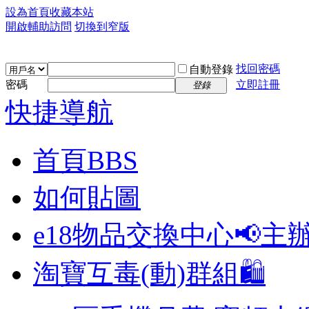
設為首頁
收藏本站
開啟輔助訪問
切換到窄版
找回密碼
自動登錄
密碼
立即註冊
登錄
快捷導航
首頁
BBS
如何貼圖
e18物品交換中心📢
主
淘寶互毒(動)群組🛍️