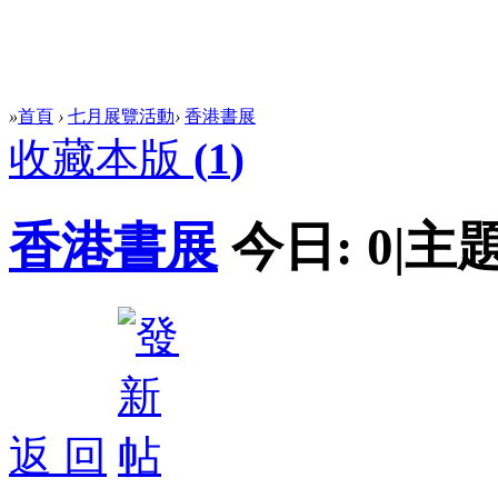
»
首頁
›
七月展覽活動
›
香港書展
收藏本版
(
1
)
香港書展
今日:
0
|
主題
返 回