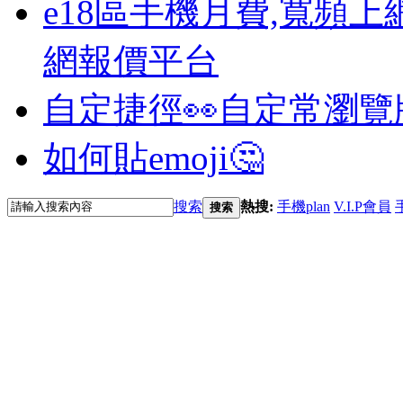
e18區手機月費,寬頻上
網報價平台
自定捷徑👀
自定常瀏覽
如何貼emoji🤔
搜索
熱搜:
手機plan
V.I.P會員
搜索