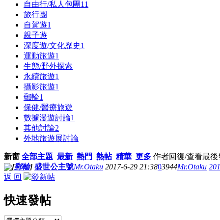
自由行/私人包團
11
旅行團
自駕遊
1
親子遊
深度遊/文化歷史
1
運動旅遊
1
生態/野外探索
永續旅遊
1
攝影旅遊
1
郵輪
1
保健/醫療旅遊
數據漫遊討論
1
其他討論
2
外地旅遊展討論
新窗
全部主題
最新
熱門
熱帖
精華
更多
作者
回復/查看
最後
[
郵輪
]
盛世公主號
Mr.Otaku
2017-6-29 21:38
0
3944
Mr.Otaku
201
返 回
快速發帖