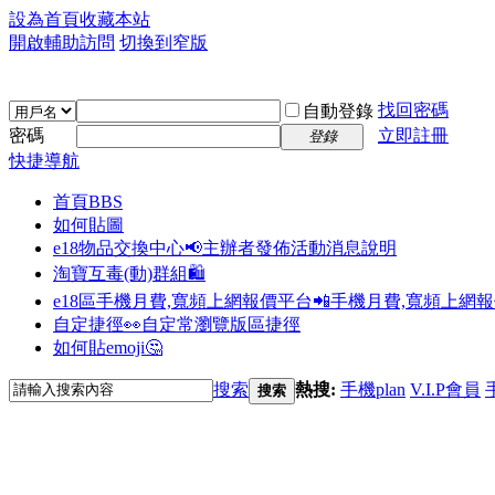
設為首頁
收藏本站
開啟輔助訪問
切換到窄版
找回密碼
自動登錄
密碼
立即註冊
登錄
快捷導航
首頁
BBS
如何貼圖
e18物品交換中心📢
主辦者發佈活動消息說明
淘寶互毒(動)群組🛍️
e18區手機月費,寬頻上網報價平台📲
手機月費,寬頻上網
自定捷徑👀
自定常瀏覽版區捷徑
如何貼emoji🤔
搜索
熱搜:
手機plan
V.I.P會員
搜索