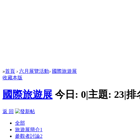
»
首頁
›
六月展覽活動
›
國際旅遊展
收藏本版
國際旅遊展
今日:
0
|
主題:
23
|
排
返 回
全部
旅遊展簡介
1
參觀者討論
2