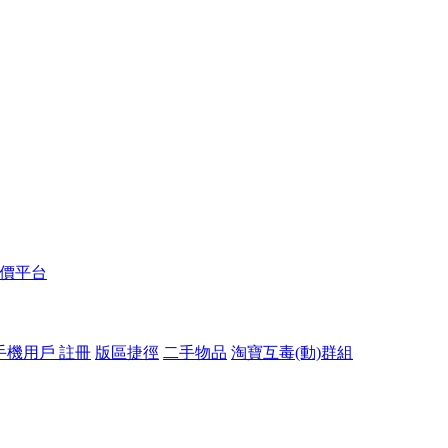
報價平台
手機用戶 註冊
版區捷徑
二手物品
淘寶互毒(動)群組