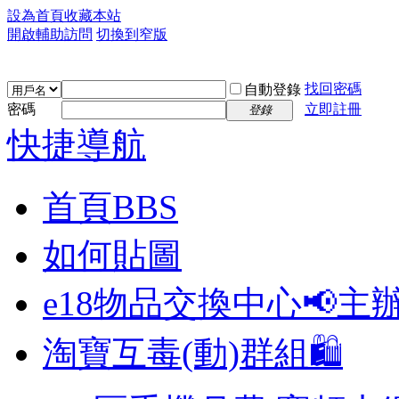
設為首頁
收藏本站
開啟輔助訪問
切換到窄版
找回密碼
自動登錄
密碼
立即註冊
登錄
快捷導航
首頁
BBS
如何貼圖
e18物品交換中心📢
主
淘寶互毒(動)群組🛍️