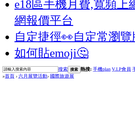
e18區手機月費,寬頻上
網報價平台
自定捷徑👀
自定常瀏覽
如何貼emoji🤔
搜索
熱搜:
手機plan
V.I.P會員
搜索
»
首頁
›
六月展覽活動
›
國際旅遊展