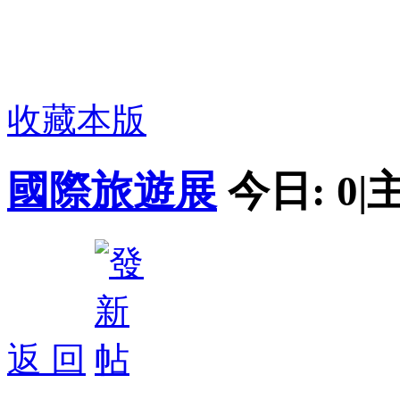
收藏本版
國際旅遊展
今日:
0
|
返 回