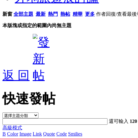
新窗
全部主題
最新
熱門
熱帖
精華
更多
作者
回復/查看
最後
本版塊或指定的範圍內尚無主題
返 回
快速發帖
還可輸入
120
高級模式
B
Color
Image
Link
Quote
Code
Smilies