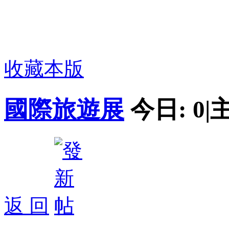
收藏本版
國際旅遊展
今日:
0
|
返 回