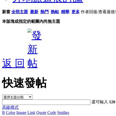
新窗
全部主題
最新
熱門
熱帖
精華
更多
作者
回復/查看
最後
本版塊或指定的範圍內尚無主題
返 回
快速發帖
還可輸入
120
高級模式
B
Color
Image
Link
Quote
Code
Smilies