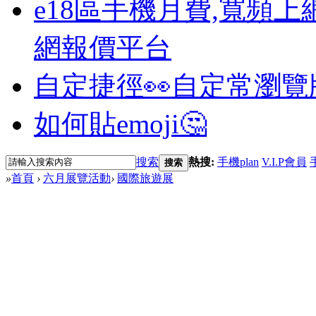
e18區手機月費,寬頻上
網報價平台
自定捷徑👀
自定常瀏覽
如何貼emoji🤔
搜索
熱搜:
手機plan
V.I.P會員
搜索
»
首頁
›
六月展覽活動
›
國際旅遊展