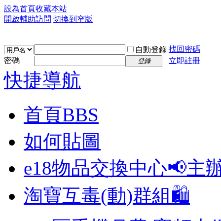
設為首頁
收藏本站
開啟輔助訪問
切換到窄版
找回密碼
自動登錄
密碼
立即註冊
登錄
快捷導航
首頁
BBS
如何貼圖
e18物品交換中心📢
主
淘寶互毒(動)群組🛍️