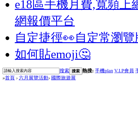
e18區手機月費,寬頻上
網報價平台
自定捷徑👀
自定常瀏覽
如何貼emoji🤔
搜索
熱搜:
手機plan
V.I.P會員
搜索
»
首頁
›
六月展覽活動
›
國際旅遊展