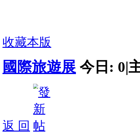
收藏本版
國際旅遊展
今日:
0
|
返 回