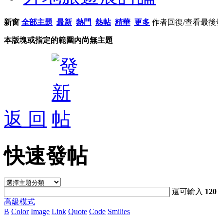
新窗
全部主題
最新
熱門
熱帖
精華
更多
作者
回復/查看
最後
本版塊或指定的範圍內尚無主題
返 回
快速發帖
還可輸入
120
高級模式
B
Color
Image
Link
Quote
Code
Smilies