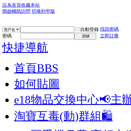
設為首頁
收藏本站
開啟輔助訪問
切換到窄版
找回密碼
自動登錄
密碼
立即註冊
登錄
快捷導航
首頁
BBS
如何貼圖
e18物品交換中心📢
主
淘寶互毒(動)群組🛍️