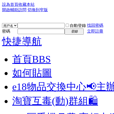
設為首頁
收藏本站
開啟輔助訪問
切換到窄版
找回密碼
自動登錄
密碼
立即註冊
登錄
快捷導航
首頁
BBS
如何貼圖
e18物品交換中心📢
主
淘寶互毒(動)群組🛍️