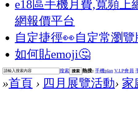
e18區手機月費,寬頻上
網報價平台
自定捷徑👀
自定常瀏覽
如何貼emoji🤔
搜索
熱搜:
手機plan
V.I.P會員
搜索
»
首頁
›
四月展覽活動
›
家