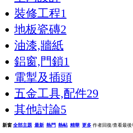
裝修工程
1
地板瓷磚
2
油漆,牆紙
鋁窗,門鎖
1
電掣及插頭
五金工具,配件
29
其他討論
5
新窗
全部主題
最新
熱門
熱帖
精華
更多
作者
回復/查看
最後