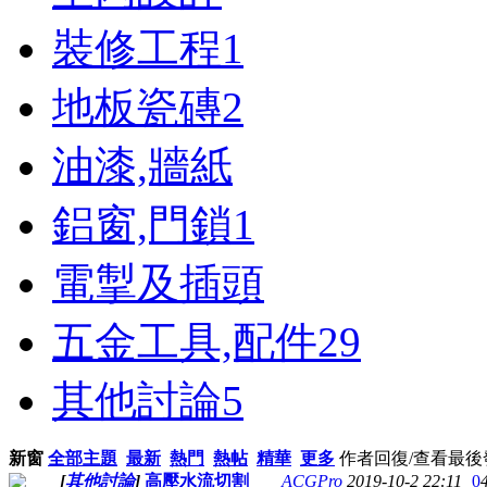
裝修工程
1
地板瓷磚
2
油漆,牆紙
鋁窗,門鎖
1
電掣及插頭
五金工具,配件
29
其他討論
5
新窗
全部主題
最新
熱門
熱帖
精華
更多
作者
回復/查看
最後
[
其他討論
]
高壓水流切割
ACGPro
2019-10-2 22:11
0