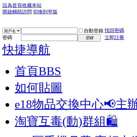
設為首頁
收藏本站
開啟輔助訪問
切換到窄版
找回密碼
自動登錄
密碼
立即註冊
登錄
快捷導航
首頁
BBS
如何貼圖
e18物品交換中心📢
主
淘寶互毒(動)群組🛍️