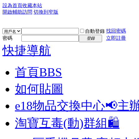
設為首頁
收藏本站
開啟輔助訪問
切換到窄版
找回密碼
自動登錄
密碼
立即註冊
登錄
快捷導航
首頁
BBS
如何貼圖
e18物品交換中心📢
主
淘寶互毒(動)群組🛍️