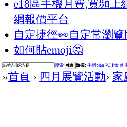
e18區手機月費,寬頻上
網報價平台
自定捷徑👀
自定常瀏覽
如何貼emoji🤔
搜索
熱搜:
手機plan
V.I.P會員
搜索
»
首頁
›
四月展覽活動
›
家