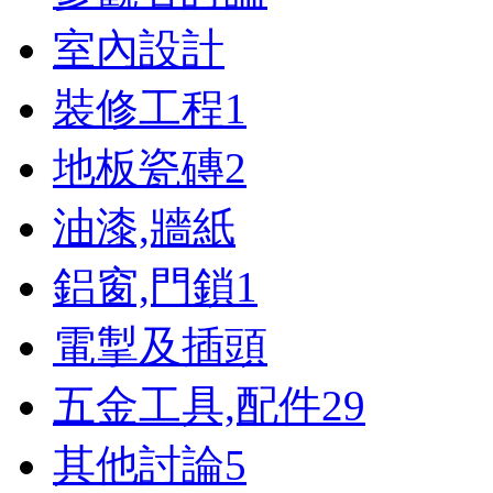
室內設計
裝修工程
1
地板瓷磚
2
油漆,牆紙
鋁窗,門鎖
1
電掣及插頭
五金工具,配件
29
其他討論
5