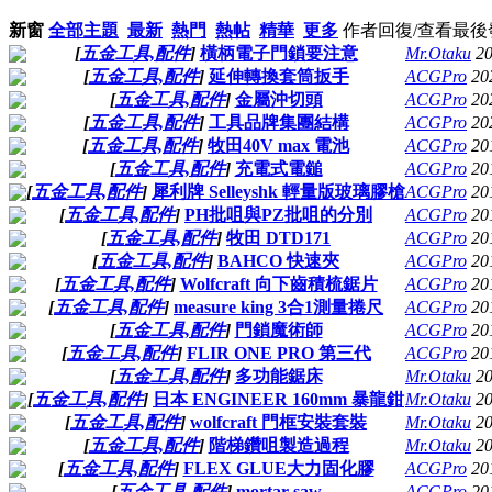
新窗
全部主題
最新
熱門
熱帖
精華
更多
作者
回復/查看
最後
[
五金工具,配件
]
橫柄電子門鎖要注意
Mr.Otaku
20
[
五金工具,配件
]
延伸轉換套筒扳手
ACGPro
20
[
五金工具,配件
]
金屬沖切頭
ACGPro
20
[
五金工具,配件
]
工具品牌集團結構
ACGPro
20
[
五金工具,配件
]
牧田40V max 電池
ACGPro
20
[
五金工具,配件
]
充電式電鎚
ACGPro
20
[
五金工具,配件
]
犀利牌 Selleyshk 輕量版玻璃膠槍
ACGPro
20
[
五金工具,配件
]
PH批咀與PZ批咀的分別
ACGPro
20
[
五金工具,配件
]
牧田 DTD171
ACGPro
20
[
五金工具,配件
]
BAHCO 快速夾
ACGPro
20
[
五金工具,配件
]
Wolfcraft 向下齒積梳鋸片
ACGPro
20
[
五金工具,配件
]
measure king 3合1測量捲尺
ACGPro
20
[
五金工具,配件
]
門鎖魔術師
ACGPro
20
[
五金工具,配件
]
FLIR ONE PRO 第三代
ACGPro
20
[
五金工具,配件
]
多功能鋸床
Mr.Otaku
20
[
五金工具,配件
]
日本 ENGINEER 160mm 暴龍鉗
Mr.Otaku
20
[
五金工具,配件
]
wolfcraft 門框安裝套裝
Mr.Otaku
20
[
五金工具,配件
]
階梯鑽咀製造過程
Mr.Otaku
20
[
五金工具,配件
]
FLEX GLUE大力固化膠
ACGPro
20
[
五金工具,配件
]
mortar saw
ACGPro
20