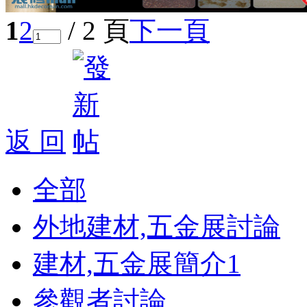
1
2
/ 2 頁
下一頁
返 回
全部
外地建材,五金展討論
建材,五金展簡介
1
參觀者討論