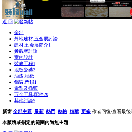
返 回
全部
外地建材,五金展討論
建材,五金展簡介
1
參觀者討論
室內設計
裝修工程
1
地板瓷磚
2
油漆,牆紙
鋁窗,門鎖
1
電掣及插頭
五金工具,配件
29
其他討論
5
新窗
全部主題
最新
熱門
熱帖
精華
更多
作者
回復/查看
最後
本版塊或指定的範圍內尚無主題