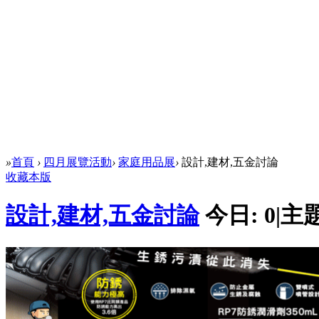
»
首頁
›
四月展覽活動
›
家庭用品展
›
設計,建材,五金討論
收藏本版
設計,建材,五金討論
今日:
0
|
主