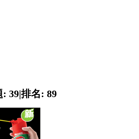
題:
39
|
排名:
89