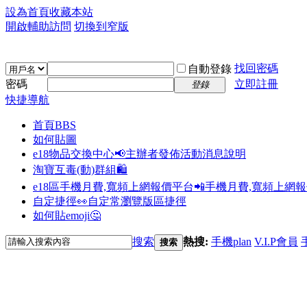
設為首頁
收藏本站
開啟輔助訪問
切換到窄版
找回密碼
自動登錄
密碼
立即註冊
登錄
快捷導航
首頁
BBS
如何貼圖
e18物品交換中心📢
主辦者發佈活動消息說明
淘寶互毒(動)群組🛍️
e18區手機月費,寬頻上網報價平台📲
手機月費,寬頻上網
自定捷徑👀
自定常瀏覽版區捷徑
如何貼emoji🤔
搜索
熱搜:
手機plan
V.I.P會員
搜索