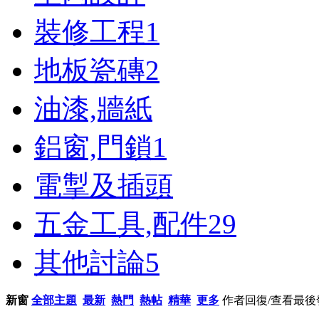
裝修工程
1
地板瓷磚
2
油漆,牆紙
鋁窗,門鎖
1
電掣及插頭
五金工具,配件
29
其他討論
5
新窗
全部主題
最新
熱門
熱帖
精華
更多
作者
回復/查看
最後