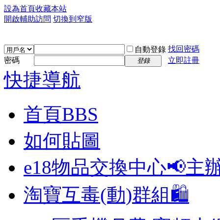
設為首頁
收藏本站
開啟輔助訪問
切換到窄版
找回密碼
自動登錄
密碼
立即註冊
登錄
快捷導航
首頁
BBS
如何貼圖
e18物品交換中心📢
主
淘寶互毒(動)群組🛍️