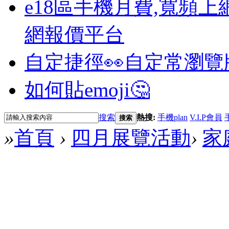
e18區手機月費,寬頻上
網報價平台
自定捷徑👀
自定常瀏覽
如何貼emoji🤔
搜索
熱搜:
手機plan
V.I.P會員
搜索
»
首頁
›
四月展覽活動
›
家