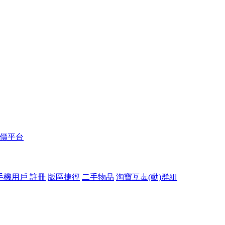
報價平台
手機用戶 註冊
版區捷徑
二手物品
淘寶互毒(動)群組