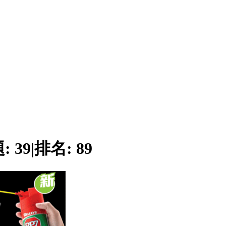
題:
39
|
排名:
89