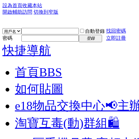
設為首頁
收藏本站
開啟輔助訪問
切換到窄版
找回密碼
自動登錄
密碼
立即註冊
登錄
快捷導航
首頁
BBS
如何貼圖
e18物品交換中心📢
主
淘寶互毒(動)群組🛍️