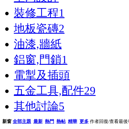
裝修工程
1
地板瓷磚
2
油漆,牆紙
鋁窗,門鎖
1
電掣及插頭
五金工具,配件
29
其他討論
5
新窗
全部主題
最新
熱門
熱帖
精華
更多
作者
回復/查看
最後