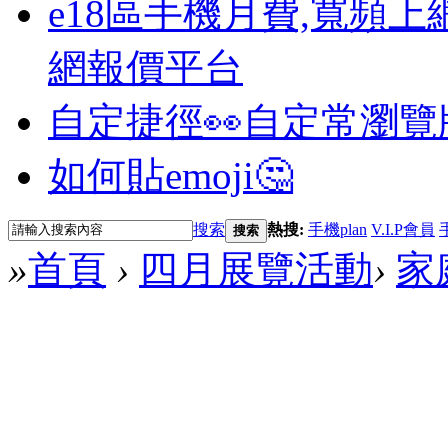
e18區手機月費,寬頻上
網報價平台
自定捷徑👀
自定常瀏覽
如何貼emoji🤔
搜索
熱搜:
手機plan
V.I.P會員
搜索
»
首頁
›
四月展覽活動
›
家