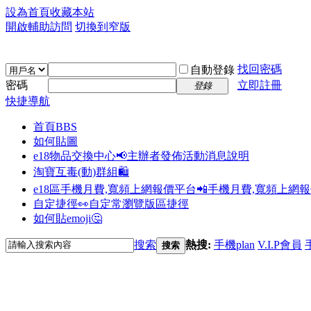
設為首頁
收藏本站
開啟輔助訪問
切換到窄版
找回密碼
自動登錄
密碼
立即註冊
登錄
快捷導航
首頁
BBS
如何貼圖
e18物品交換中心📢
主辦者發佈活動消息說明
淘寶互毒(動)群組🛍️
e18區手機月費,寬頻上網報價平台📲
手機月費,寬頻上網
自定捷徑👀
自定常瀏覽版區捷徑
如何貼emoji🤔
搜索
熱搜:
手機plan
V.I.P會員
搜索