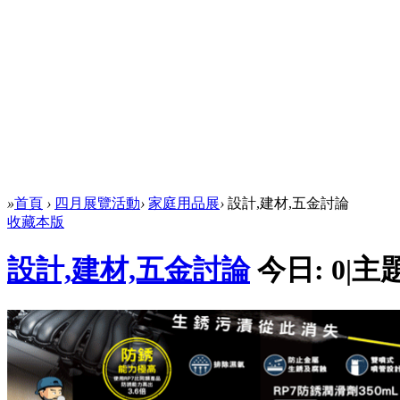
»
首頁
›
四月展覽活動
›
家庭用品展
›
設計,建材,五金討論
收藏本版
設計,建材,五金討論
今日:
0
|
主