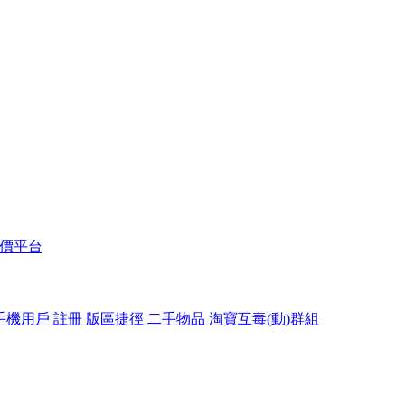
報價平台
手機用戶 註冊
版區捷徑
二手物品
淘寶互毒(動)群組