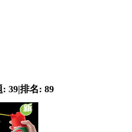
題:
39
|
排名:
89