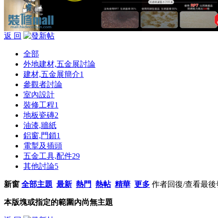
返 回
全部
外地建材,五金展討論
建材,五金展簡介
1
參觀者討論
室內設計
裝修工程
1
地板瓷磚
2
油漆,牆紙
鋁窗,門鎖
1
電掣及插頭
五金工具,配件
29
其他討論
5
新窗
全部主題
最新
熱門
熱帖
精華
更多
作者
回復/查看
最後
本版塊或指定的範圍內尚無主題