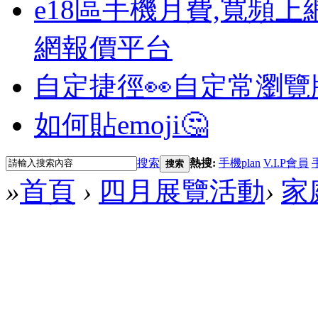
e18區手機月費,寬頻上
網報價平台
自定捷徑👀
自定常瀏覽
如何貼emoji🤔
搜索
熱搜:
手機plan
V.I.P會員
搜索
»
首頁
›
四月展覽活動
›
家