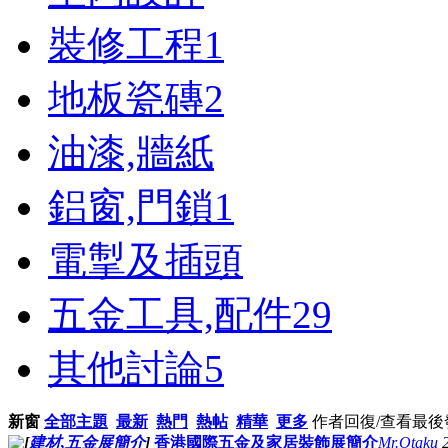
裝修工程
1
地板瓷磚
2
油漆,牆紙
鋁窗,門鎖
1
電掣及插頭
五金工具,配件
29
其他討論
5
新窗
全部主題
最新
熱門
熱帖
精華
更多
作者
回復/查看
最後
[
建材,五金展簡介
]
香港國際五金及家居裝飾展簡介
Mr.Otaku