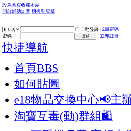
設為首頁
收藏本站
開啟輔助訪問
切換到窄版
找回密碼
自動登錄
密碼
立即註冊
登錄
快捷導航
首頁
BBS
如何貼圖
e18物品交換中心📢
主
淘寶互毒(動)群組🛍️