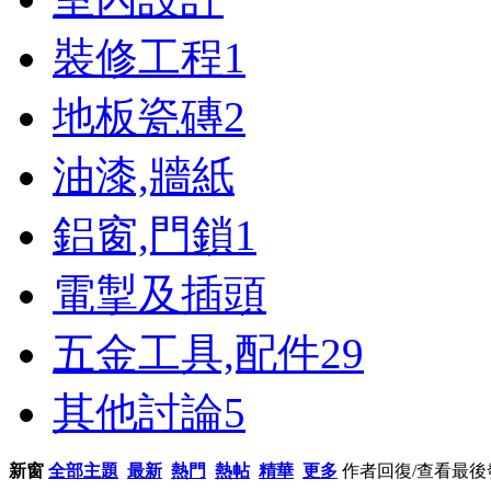
裝修工程
1
地板瓷磚
2
油漆,牆紙
鋁窗,門鎖
1
電掣及插頭
五金工具,配件
29
其他討論
5
新窗
全部主題
最新
熱門
熱帖
精華
更多
作者
回復/查看
最後