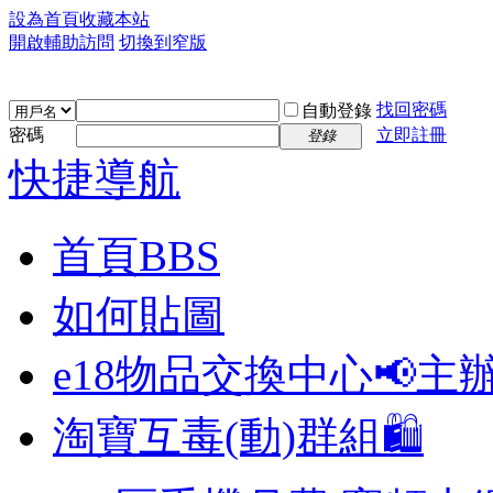
設為首頁
收藏本站
開啟輔助訪問
切換到窄版
找回密碼
自動登錄
密碼
立即註冊
登錄
快捷導航
首頁
BBS
如何貼圖
e18物品交換中心📢
主
淘寶互毒(動)群組🛍️