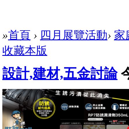
»
首頁
›
四月展覽活動
›
家
收藏本版
設計,建材,五金討論