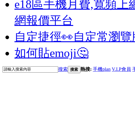
e18區手機月費,寬頻上
網報價平台
自定捷徑👀
自定常瀏覽
如何貼emoji🤔
搜索
熱搜:
手機plan
V.I.P會員
搜索