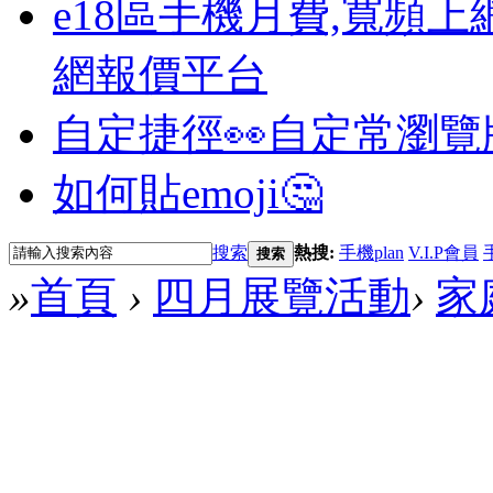
e18區手機月費,寬頻上
網報價平台
自定捷徑👀
自定常瀏覽
如何貼emoji🤔
搜索
熱搜:
手機plan
V.I.P會員
搜索
»
首頁
›
四月展覽活動
›
家