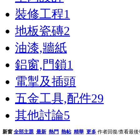
裝修工程
1
地板瓷磚
2
油漆,牆紙
鋁窗,門鎖
1
電掣及插頭
五金工具,配件
29
其他討論
5
新窗
全部主題
最新
熱門
熱帖
精華
更多
作者
回復/查看
最後