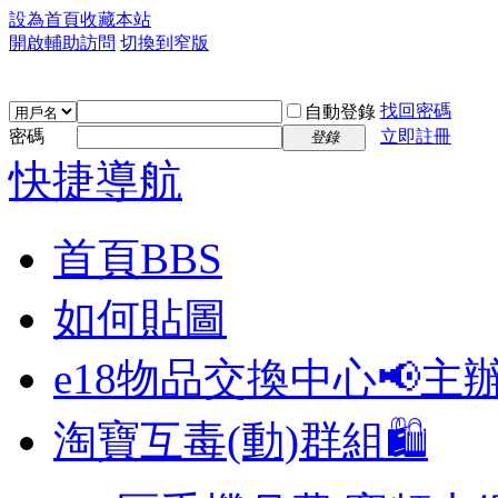
設為首頁
收藏本站
開啟輔助訪問
切換到窄版
找回密碼
自動登錄
密碼
立即註冊
登錄
快捷導航
首頁
BBS
如何貼圖
e18物品交換中心📢
主
淘寶互毒(動)群組🛍️