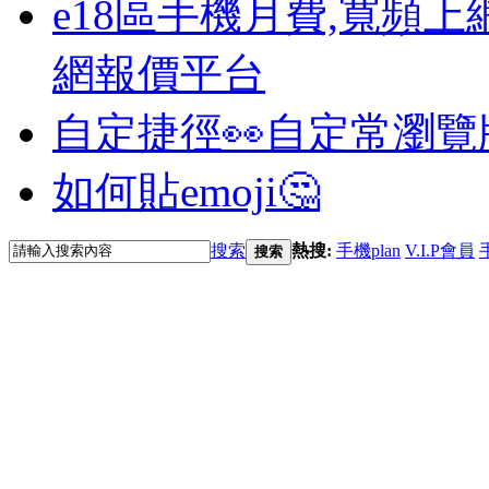
e18區手機月費,寬頻上
網報價平台
自定捷徑👀
自定常瀏覽
如何貼emoji🤔
搜索
熱搜:
手機plan
V.I.P會員
搜索