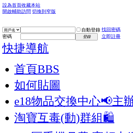
設為首頁
收藏本站
開啟輔助訪問
切換到窄版
找回密碼
自動登錄
密碼
立即註冊
登錄
快捷導航
首頁
BBS
如何貼圖
e18物品交換中心📢
主
淘寶互毒(動)群組🛍️