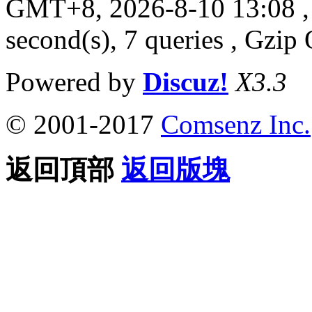
GMT+8, 2026-8-10 13:08
,
second(s), 7 queries , Gzi
Powered by
Discuz!
X3.3
© 2001-2017
Comsenz Inc.
返回頂部
返回版塊