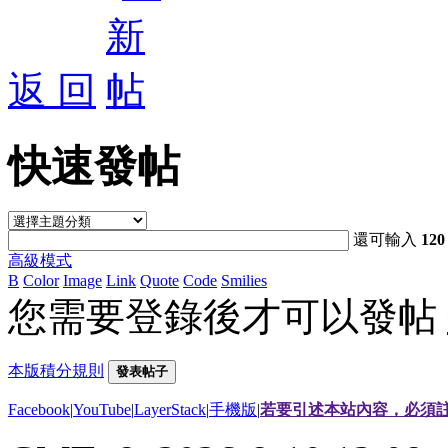
返 回
快速發帖
還可輸入
120
高級模式
B
Color
Image
Link
Quote
Code
Smilies
您需要登錄後才可以發帖
本版積分規則
發表帖子
Facebook
|
YouTube
|
LayerStack
|
手機版
|
若要引述本站內容，必須註