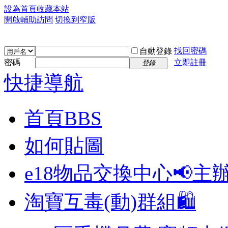
設為首頁
收藏本站
開啟輔助訪問
切換到窄版
找回密碼
自動登錄
密碼
立即註冊
登錄
快捷導航
首頁
BBS
如何貼圖
e18物品交換中心📢
主
淘寶互毒(動)群組🛍️