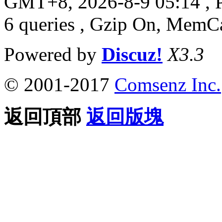
GMT+8, 2026-8-9 05:14
, 
6 queries , Gzip On, MemC
Powered by
Discuz!
X3.3
© 2001-2017
Comsenz Inc.
返回頂部
返回版塊