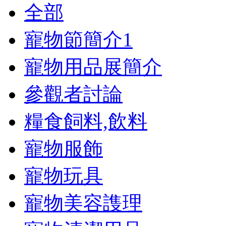
全部
寵物節簡介
1
寵物用品展簡介
參觀者討論
糧食飼料,飲料
寵物服飾
寵物玩具
寵物美容謢理