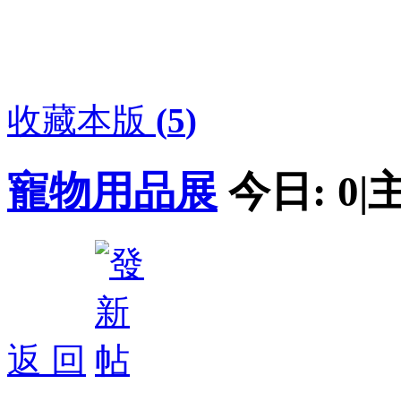
收藏本版
(
5
)
寵物用品展
今日:
0
|
返 回