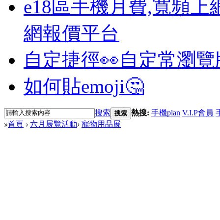
e18區手機月費,寬頻上
網報價平台
自定捷徑👀
自定常瀏覽
如何貼emoji🤔
搜索
熱搜:
手機plan
V.I.P會員
搜索
»
首頁
›
六月展覽活動
›
寵物用品展