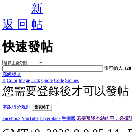
返 回
快速發帖
還可輸入
120
高級模式
B
Color
Image
Link
Quote
Code
Smilies
您需要登錄後才可以發帖
本版積分規則
發表帖子
Facebook
|
YouTube
|
LayerStack
|
手機版
|
若要引述本站內容，必須註