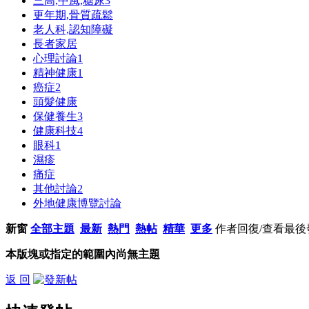
三高,中風,糖尿
3
更年期,骨質疏鬆
老人科,認知障礙
長者家居
心理討論
1
精神健康
1
癌症
2
頭髮健康
保健養生
3
健康科技
4
眼科
1
濕疹
痛症
其他討論
2
外地健康博覽討論
新窗
全部主題
最新
熱門
熱帖
精華
更多
作者
回復/查看
最後
本版塊或指定的範圍內尚無主題
返 回