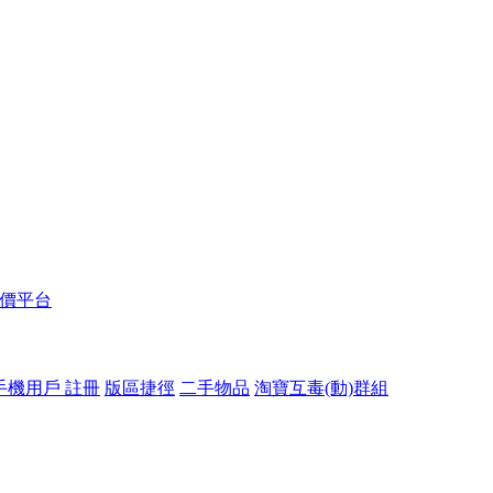
報價平台
手機用戶 註冊
版區捷徑
二手物品
淘寶互毒(動)群組