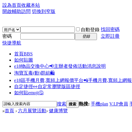
設為首頁
收藏本站
開啟輔助訪問
切換到窄版
找回密碼
自動登錄
密碼
立即註冊
登錄
快捷導航
首頁
BBS
如何貼圖
e18物品交換中心📢
主辦者發佈活動消息說明
淘寶互毒(動)群組🛍️
e18區手機月費,寬頻上網報價平台📲
手機月費,寬頻上網
自定捷徑👀
自定常瀏覽版區捷徑
如何貼emoji🤔
搜索
熱搜:
手機plan
V.I.P會員
搜索
»
首頁
›
六月展覽活動
›
健康博覽