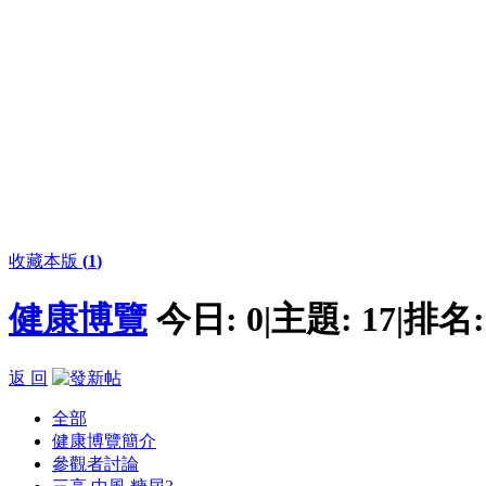
收藏本版
(
1
)
健康博覽
今日:
0
|
主題:
17
|
排名
返 回
全部
健康博覽簡介
參觀者討論