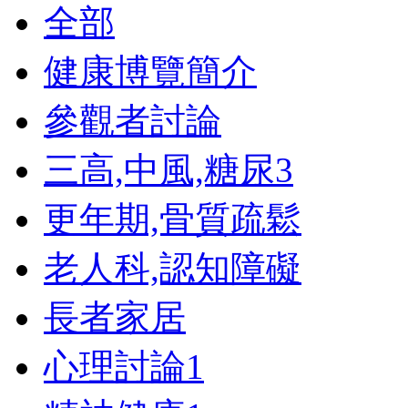
全部
健康博覽簡介
參觀者討論
三高,中風,糖尿
3
更年期,骨質疏鬆
老人科,認知障礙
長者家居
心理討論
1