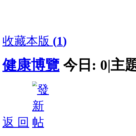
收藏本版
(
1
)
健康博覽
今日:
0
|
主題
返 回