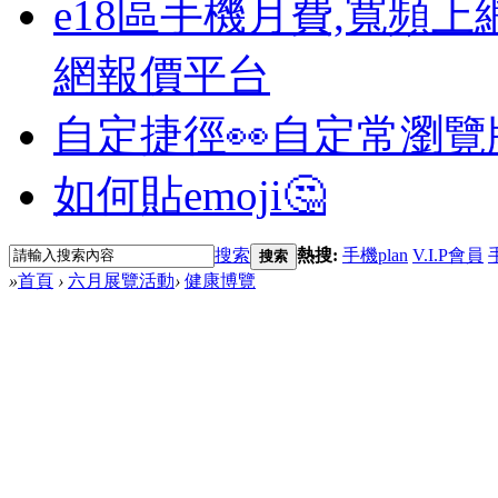
e18區手機月費,寬頻上
網報價平台
自定捷徑👀
自定常瀏覽
如何貼emoji🤔
搜索
熱搜:
手機plan
V.I.P會員
搜索
»
首頁
›
六月展覽活動
›
健康博覽