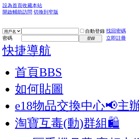
設為首頁
收藏本站
開啟輔助訪問
切換到窄版
找回密碼
自動登錄
密碼
立即註冊
登錄
快捷導航
首頁
BBS
如何貼圖
e18物品交換中心📢
主
淘寶互毒(動)群組🛍️