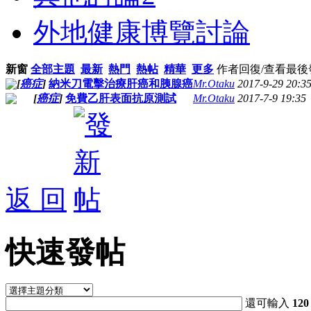
外地健康博覽討論
新窗
全部主題
最新
熱門
熱帖
精華
更多
作者
回復/查看
最後
[
癌症
]
納米刀電擊治療肝癌和胰腺癌
Mr.Otaku
2017-9-29 20:3
[
癌症
]
免費乙肝表面抗原測試
Mr.Otaku
2017-7-9 19:35
返 回
快速發帖
還可輸入
120