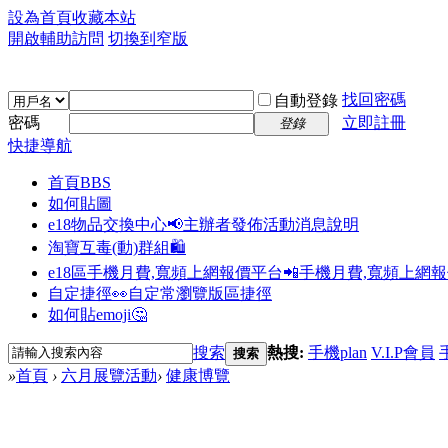
設為首頁
收藏本站
開啟輔助訪問
切換到窄版
找回密碼
自動登錄
密碼
立即註冊
登錄
快捷導航
首頁
BBS
如何貼圖
e18物品交換中心📢
主辦者發佈活動消息說明
淘寶互毒(動)群組🛍️
e18區手機月費,寬頻上網報價平台📲
手機月費,寬頻上網
自定捷徑👀
自定常瀏覽版區捷徑
如何貼emoji🤔
搜索
熱搜:
手機plan
V.I.P會員
搜索
»
首頁
›
六月展覽活動
›
健康博覽