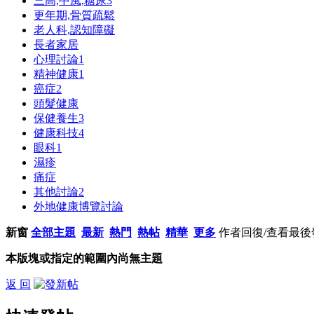
三高,中風,糖尿
3
更年期,骨質疏鬆
老人科,認知障礙
長者家居
心理討論
1
精神健康
1
癌症
2
頭髮健康
保健養生
3
健康科技
4
眼科
1
濕疹
痛症
其他討論
2
外地健康博覽討論
新窗
全部主題
最新
熱門
熱帖
精華
更多
作者
回復/查看
最後
本版塊或指定的範圍內尚無主題
返 回