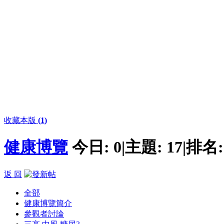
收藏本版
(
1
)
健康博覽
今日:
0
|
主題:
17
|
排名
返 回
全部
健康博覽簡介
參觀者討論