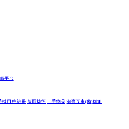
報價平台
手機用戶 註冊
版區捷徑
二手物品
淘寶互毒(動)群組