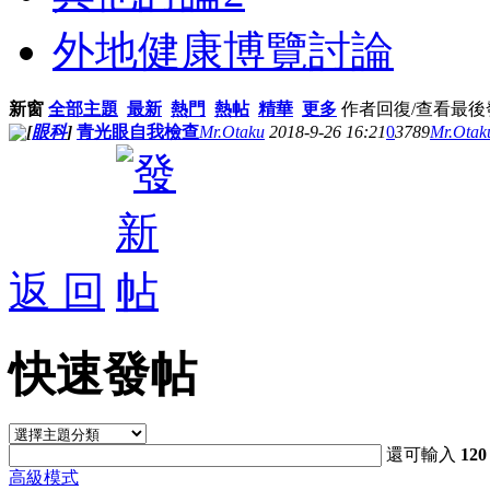
外地健康博覽討論
新窗
全部主題
最新
熱門
熱帖
精華
更多
作者
回復/查看
最後
[
眼科
]
青光眼自我檢查
Mr.Otaku
2018-9-26 16:21
0
3789
Mr.Otak
返 回
快速發帖
還可輸入
120
高級模式