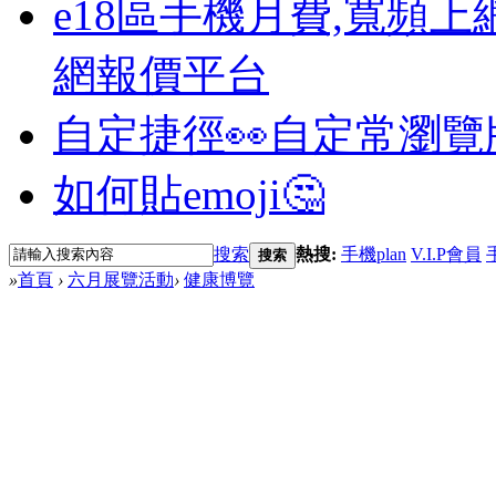
e18區手機月費,寬頻上
網報價平台
自定捷徑👀
自定常瀏覽
如何貼emoji🤔
搜索
熱搜:
手機plan
V.I.P會員
搜索
»
首頁
›
六月展覽活動
›
健康博覽