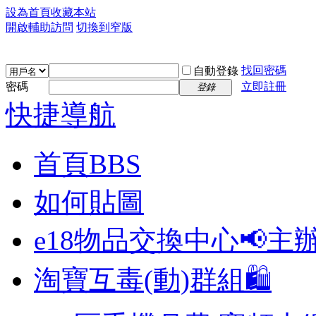
設為首頁
收藏本站
開啟輔助訪問
切換到窄版
找回密碼
自動登錄
密碼
立即註冊
登錄
快捷導航
首頁
BBS
如何貼圖
e18物品交換中心📢
主
淘寶互毒(動)群組🛍️