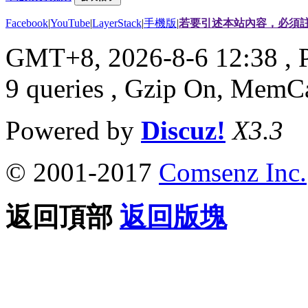
Facebook
|
YouTube
|
LayerStack
|
手機版
|
若要引述本站內容，必須註
GMT+8, 2026-8-6 12:38
, 
9 queries , Gzip On, MemC
Powered by
Discuz!
X3.3
© 2001-2017
Comsenz Inc.
返回頂部
返回版塊