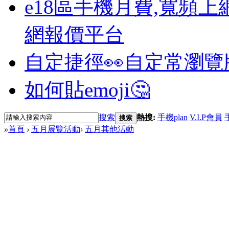
e18區手機月費,寬頻上
網報價平台
自定捷徑👀
自定常瀏覽
如何貼emoji🤔
搜索
熱搜:
手機plan
V.I.P會員
搜索
»
首頁
›
五月展覽活動
›
五月其他活動