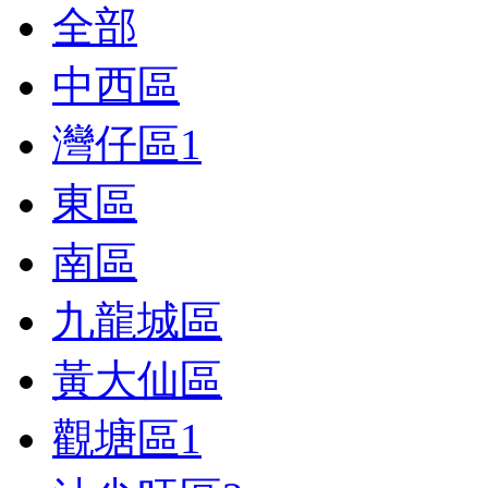
全部
中西區
灣仔區
1
東區
南區
九龍城區
黃大仙區
觀塘區
1