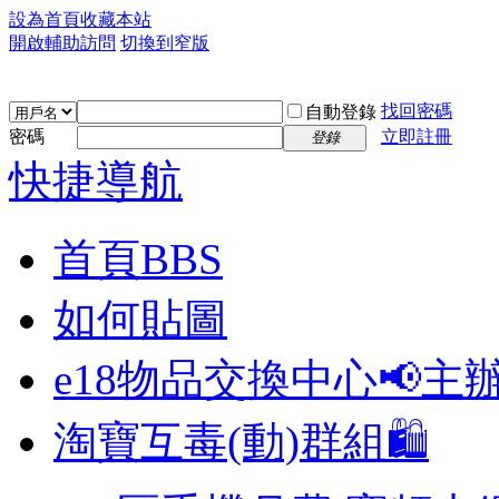
設為首頁
收藏本站
開啟輔助訪問
切換到窄版
找回密碼
自動登錄
密碼
立即註冊
登錄
快捷導航
首頁
BBS
如何貼圖
e18物品交換中心📢
主
淘寶互毒(動)群組🛍️