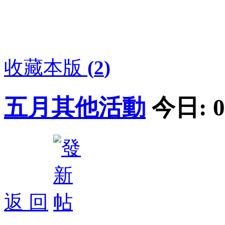
收藏本版
(
2
)
五月其他活動
今日:
0
返 回