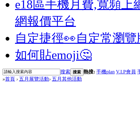
e18區手機月費,寬頻上
網報價平台
自定捷徑👀
自定常瀏覽
如何貼emoji🤔
搜索
熱搜:
手機plan
V.I.P會員
搜索
»
首頁
›
五月展覽活動
›
五月其他活動