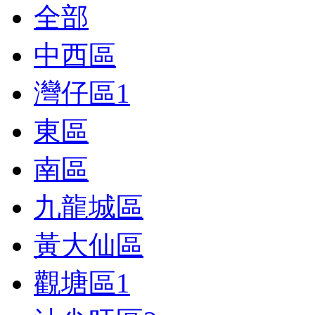
全部
中西區
灣仔區
1
東區
南區
九龍城區
黃大仙區
觀塘區
1