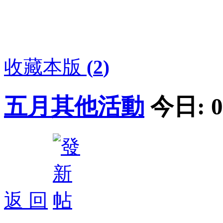
收藏本版
(
2
)
五月其他活動
今日:
0
返 回