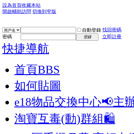
設為首頁
收藏本站
開啟輔助訪問
切換到窄版
找回密碼
自動登錄
密碼
立即註冊
登錄
快捷導航
首頁
BBS
如何貼圖
e18物品交換中心📢
主
淘寶互毒(動)群組🛍️