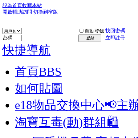
設為首頁
收藏本站
開啟輔助訪問
切換到窄版
找回密碼
自動登錄
密碼
立即註冊
登錄
快捷導航
首頁
BBS
如何貼圖
e18物品交換中心📢
主
淘寶互毒(動)群組🛍️