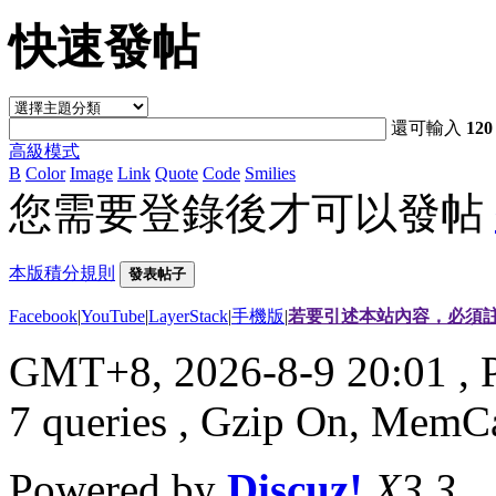
快速發帖
還可輸入
120
高級模式
B
Color
Image
Link
Quote
Code
Smilies
您需要登錄後才可以發帖
本版積分規則
發表帖子
Facebook
|
YouTube
|
LayerStack
|
手機版
|
若要引述本站內容，必須註
GMT+8, 2026-8-9 20:01
, 
7 queries , Gzip On, MemC
Powered by
Discuz!
X3.3