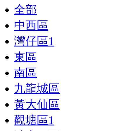
全部
中西區
灣仔區
1
東區
南區
九龍城區
黃大仙區
觀塘區
1