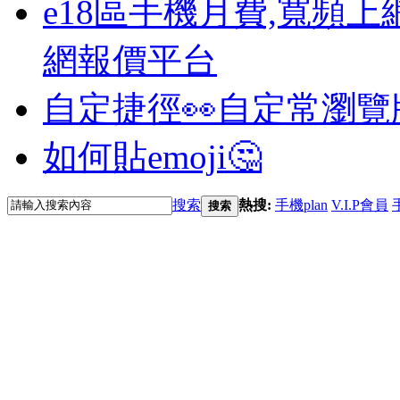
e18區手機月費,寬頻上
網報價平台
自定捷徑👀
自定常瀏覽
如何貼emoji🤔
搜索
熱搜:
手機plan
V.I.P會員
搜索