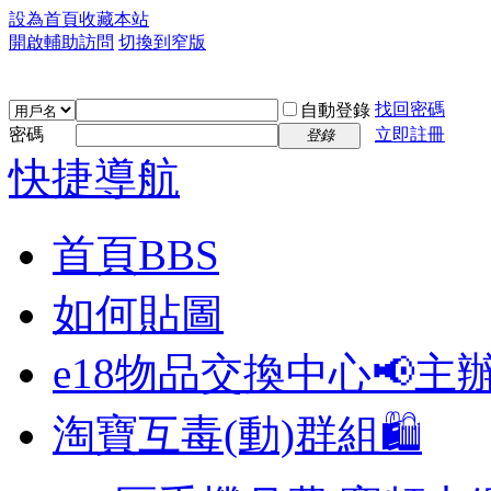
設為首頁
收藏本站
開啟輔助訪問
切換到窄版
找回密碼
自動登錄
密碼
立即註冊
登錄
快捷導航
首頁
BBS
如何貼圖
e18物品交換中心📢
主
淘寶互毒(動)群組🛍️