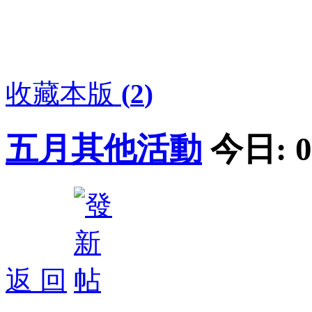
收藏本版
(
2
)
五月其他活動
今日:
0
返 回