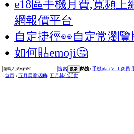
e18區手機月費,寬頻上
網報價平台
自定捷徑👀
自定常瀏覽
如何貼emoji🤔
搜索
熱搜:
手機plan
V.I.P會員
搜索
»
首頁
›
五月展覽活動
›
五月其他活動