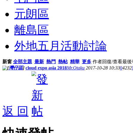
元朗區
離島區
外地五月活動討論
新窗
全部主題
最新
熱門
熱帖
精華
更多
作者
回復/查看
最後
[
灣仔區
]
cloud expo asia 2018
Mr.Otaku
2017-10-28 10:33
0
4232
返 回