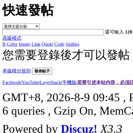
快速發帖
還可輸入
120
高級模式
B
Color
Image
Link
Quote
Code
Smilies
您需要登錄後才可以發帖
本版積分規則
發表帖子
Facebook
|
YouTube
|
LayerStack
|
手機版
|
若要引述本站內容，必須註
GMT+8, 2026-8-9 09:45
, 
6 queries , Gzip On, MemC
Powered by
Discuz!
X3.3