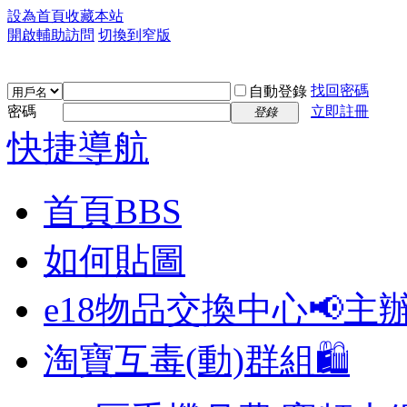
設為首頁
收藏本站
開啟輔助訪問
切換到窄版
找回密碼
自動登錄
密碼
立即註冊
登錄
快捷導航
首頁
BBS
如何貼圖
e18物品交換中心📢
主
淘寶互毒(動)群組🛍️