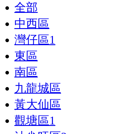
全部
中西區
灣仔區
1
東區
南區
九龍城區
黃大仙區
觀塘區
1