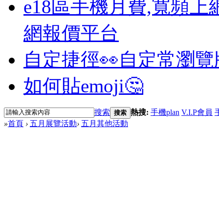
e18區手機月費,寬頻上
網報價平台
自定捷徑👀
自定常瀏覽
如何貼emoji🤔
搜索
熱搜:
手機plan
V.I.P會員
搜索
»
首頁
›
五月展覽活動
›
五月其他活動