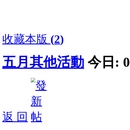
收藏本版
(
2
)
五月其他活動
今日:
0
返 回