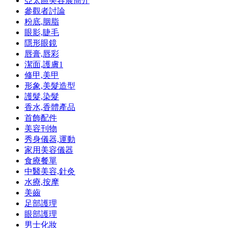
亞太區美容展簡介
參觀者討論
粉底,胭脂
眼影,睫毛
隱形眼鏡
唇膏,唇彩
潔面,護膚
1
修甲,美甲
形象,美髮造型
護髮,染髮
香水,香體產品
首飾配件
美容刊物
秀身儀器,運動
家用美容儀器
食療餐單
中醫美容,針灸
水療,按摩
美齒
足部護理
眼部護理
男士化妝