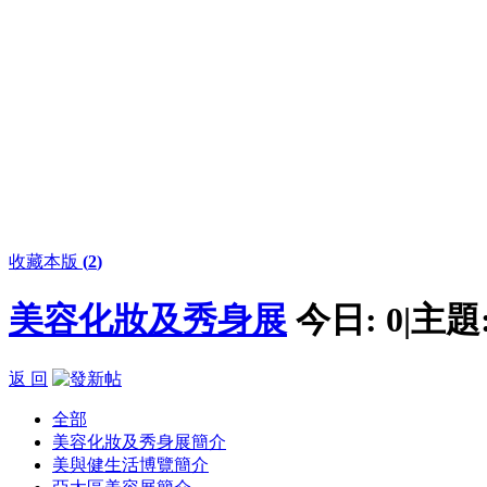
收藏本版
(
2
)
美容化妝及秀身展
今日:
0
|
主題
返 回
全部
美容化妝及秀身展簡介
美與健生活博覽簡介