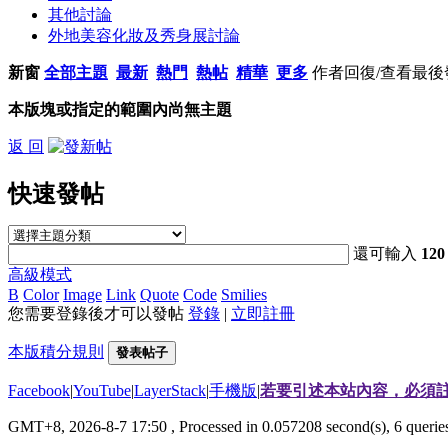
其他討論
外地美容化妝及秀身展討論
新窗
全部主題
最新
熱門
熱帖
精華
更多
作者
回復/查看
最後
本版塊或指定的範圍內尚無主題
返 回
快速發帖
還可輸入
120
高級模式
B
Color
Image
Link
Quote
Code
Smilies
您需要登錄後才可以發帖
登錄
|
立即註冊
本版積分規則
發表帖子
Facebook
|
YouTube
|
LayerStack
|
手機版
|
若要引述本站內容，必須註
GMT+8, 2026-8-7 17:50
, Processed in 0.057208 second(s), 6 quer