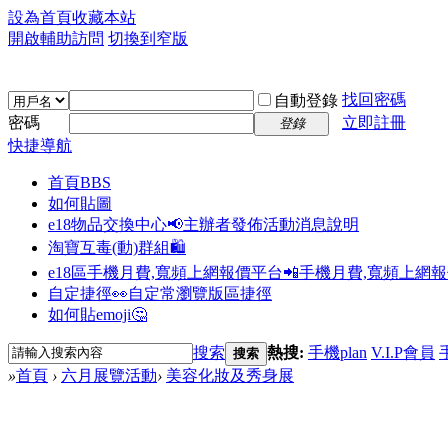
設為首頁
收藏本站
開啟輔助訪問
切換到窄版
找回密碼
自動登錄
密碼
立即註冊
登錄
快捷導航
首頁
BBS
如何貼圖
e18物品交換中心📢
主辦者發佈活動消息說明
淘寶互毒(動)群組🛍️
e18區手機月費,寬頻上網報價平台📲
手機月費,寬頻上網
自定捷徑👀
自定常瀏覽版區捷徑
如何貼emoji🤔
搜索
熱搜:
手機plan
V.I.P會員
搜索
»
首頁
›
六月展覽活動
›
美容化妝及秀身展