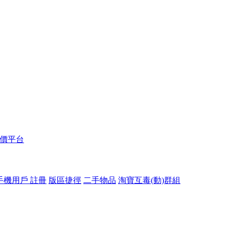
報價平台
手機用戶 註冊
版區捷徑
二手物品
淘寶互毒(動)群組