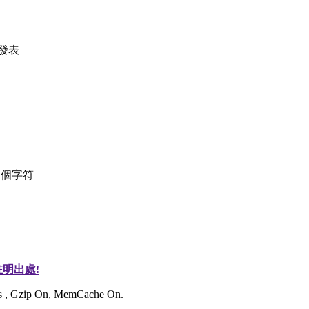
發表
個字符
明出處!
ies , Gzip On, MemCache On.