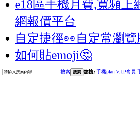
e18區手機月費,寬頻上
網報價平台
自定捷徑👀
自定常瀏覽
如何貼emoji🤔
搜索
熱搜:
手機plan
V.I.P會員
搜索