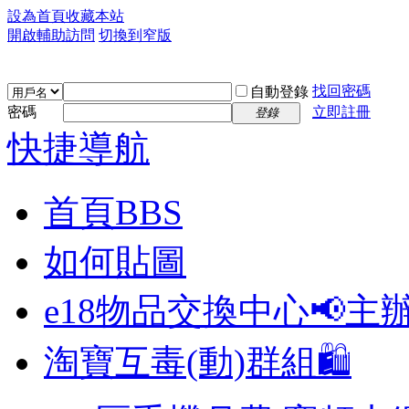
設為首頁
收藏本站
開啟輔助訪問
切換到窄版
找回密碼
自動登錄
密碼
立即註冊
登錄
快捷導航
首頁
BBS
如何貼圖
e18物品交換中心📢
主
淘寶互毒(動)群組🛍️