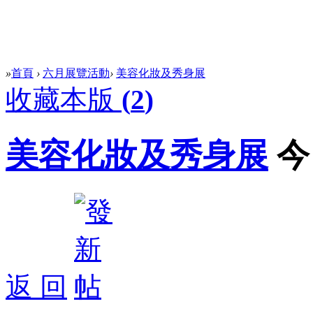
»
首頁
›
六月展覽活動
›
美容化妝及秀身展
收藏本版
(
2
)
美容化妝及秀身展
今
返 回