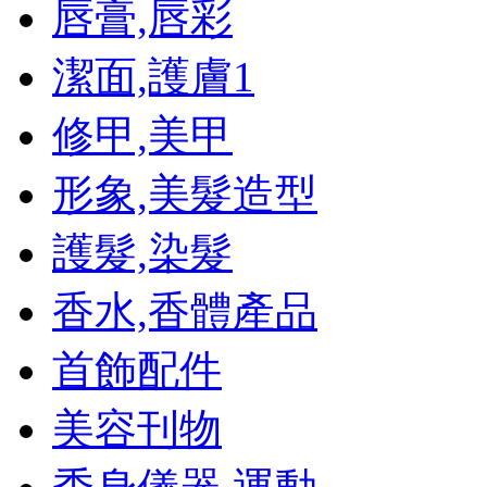
唇膏,唇彩
潔面,護膚
1
修甲,美甲
形象,美髮造型
護髮,染髮
香水,香體產品
首飾配件
美容刊物