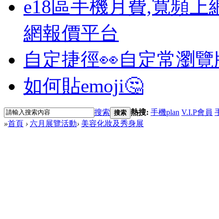
e18區手機月費,寬頻上
網報價平台
自定捷徑👀
自定常瀏覽
如何貼emoji🤔
搜索
熱搜:
手機plan
V.I.P會員
搜索
»
首頁
›
六月展覽活動
›
美容化妝及秀身展