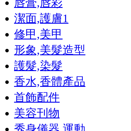
唇膏,唇彩
潔面,護膚
1
修甲,美甲
形象,美髮造型
護髮,染髮
香水,香體產品
首飾配件
美容刊物
秀身儀器,運動