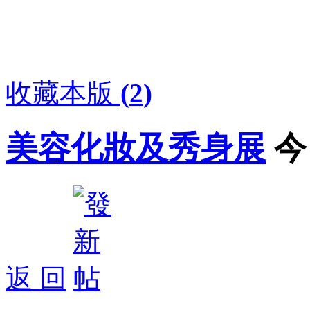
收藏本版
(
2
)
美容化妝及秀身展
今
返 回