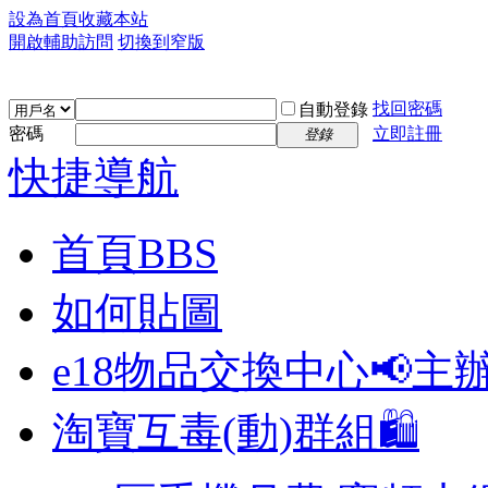
設為首頁
收藏本站
開啟輔助訪問
切換到窄版
找回密碼
自動登錄
密碼
立即註冊
登錄
快捷導航
首頁
BBS
如何貼圖
e18物品交換中心📢
主
淘寶互毒(動)群組🛍️