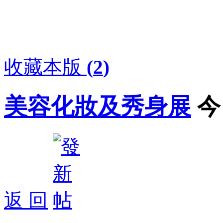
收藏本版
(
2
)
美容化妝及秀身展
今
返 回