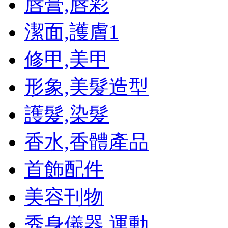
唇膏,唇彩
潔面,護膚
1
修甲,美甲
形象,美髮造型
護髮,染髮
香水,香體產品
首飾配件
美容刊物
秀身儀器,運動