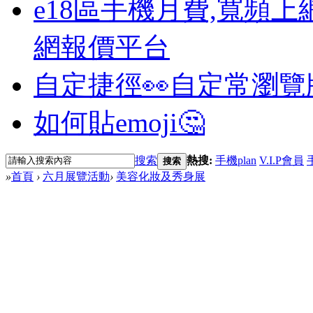
e18區手機月費,寬頻上
網報價平台
自定捷徑👀
自定常瀏覽
如何貼emoji🤔
搜索
熱搜:
手機plan
V.I.P會員
搜索
»
首頁
›
六月展覽活動
›
美容化妝及秀身展