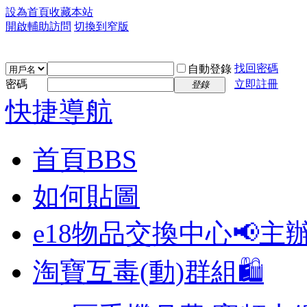
設為首頁
收藏本站
開啟輔助訪問
切換到窄版
找回密碼
自動登錄
密碼
立即註冊
登錄
快捷導航
首頁
BBS
如何貼圖
e18物品交換中心📢
主
淘寶互毒(動)群組🛍️