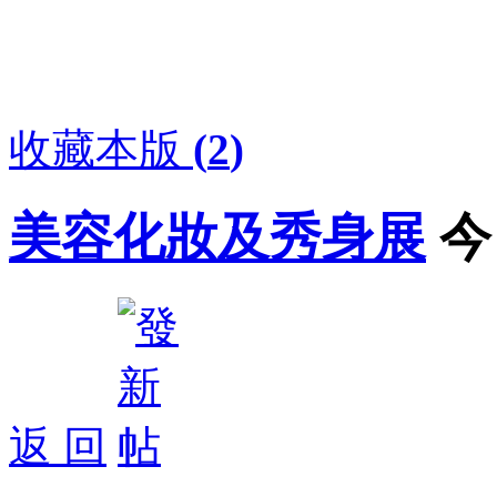
收藏本版
(
2
)
美容化妝及秀身展
今
返 回