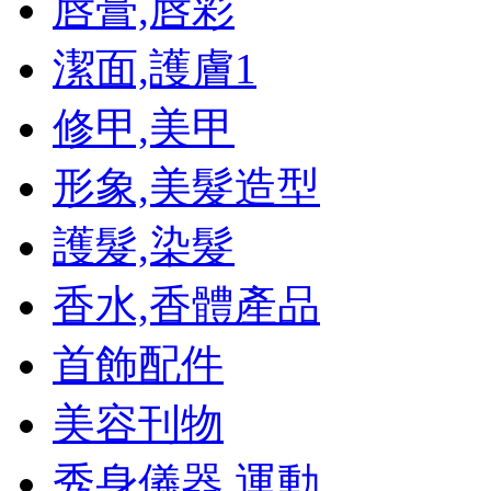
唇膏,唇彩
潔面,護膚
1
修甲,美甲
形象,美髮造型
護髮,染髮
香水,香體產品
首飾配件
美容刊物
秀身儀器,運動