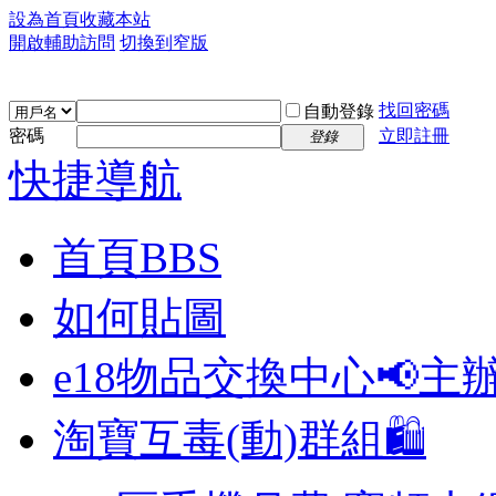
設為首頁
收藏本站
開啟輔助訪問
切換到窄版
找回密碼
自動登錄
密碼
立即註冊
登錄
快捷導航
首頁
BBS
如何貼圖
e18物品交換中心📢
主
淘寶互毒(動)群組🛍️