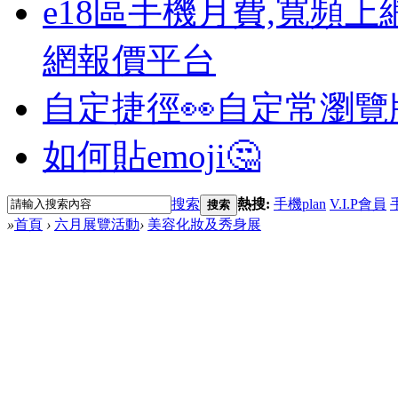
e18區手機月費,寬頻上
網報價平台
自定捷徑👀
自定常瀏覽
如何貼emoji🤔
搜索
熱搜:
手機plan
V.I.P會員
搜索
»
首頁
›
六月展覽活動
›
美容化妝及秀身展