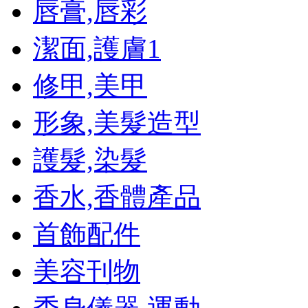
唇膏,唇彩
潔面,護膚
1
修甲,美甲
形象,美髮造型
護髮,染髮
香水,香體產品
首飾配件
美容刊物