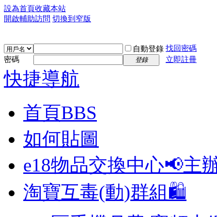
設為首頁
收藏本站
開啟輔助訪問
切換到窄版
找回密碼
自動登錄
密碼
立即註冊
登錄
快捷導航
首頁
BBS
如何貼圖
e18物品交換中心📢
主
淘寶互毒(動)群組🛍️