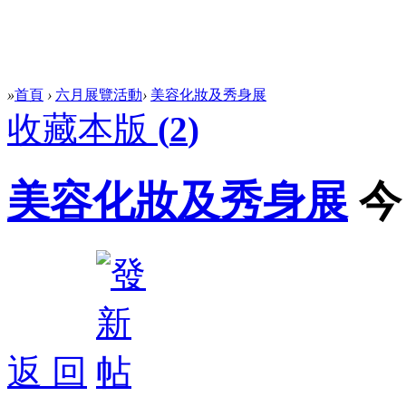
»
首頁
›
六月展覽活動
›
美容化妝及秀身展
收藏本版
(
2
)
美容化妝及秀身展
今
返 回