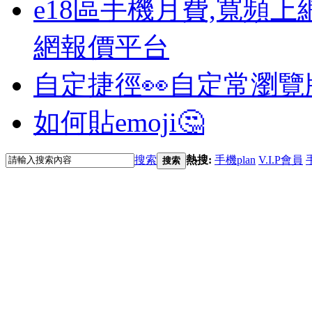
e18區手機月費,寬頻上
網報價平台
自定捷徑👀
自定常瀏覽
如何貼emoji🤔
搜索
熱搜:
手機plan
V.I.P會員
搜索