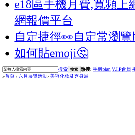
e18區手機月費,寬頻上
網報價平台
自定捷徑👀
自定常瀏覽
如何貼emoji🤔
搜索
熱搜:
手機plan
V.I.P會員
搜索
»
首頁
›
六月展覽活動
›
美容化妝及秀身展