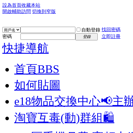
設為首頁
收藏本站
開啟輔助訪問
切換到窄版
找回密碼
自動登錄
密碼
立即註冊
登錄
快捷導航
首頁
BBS
如何貼圖
e18物品交換中心📢
主
淘寶互毒(動)群組🛍️