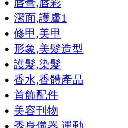
唇膏,唇彩
潔面,護膚
1
修甲,美甲
形象,美髮造型
護髮,染髮
香水,香體產品
首飾配件
美容刊物
秀身儀器,運動