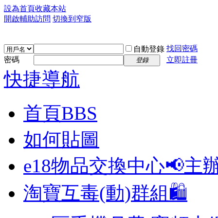
設為首頁
收藏本站
開啟輔助訪問
切換到窄版
找回密碼
自動登錄
密碼
立即註冊
登錄
快捷導航
首頁
BBS
如何貼圖
e18物品交換中心📢
主
淘寶互毒(動)群組🛍️