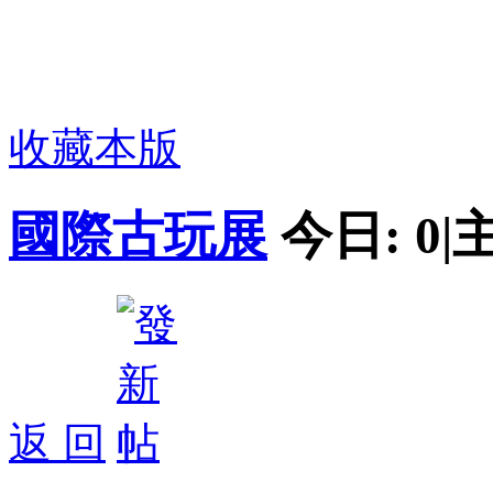
收藏本版
國際古玩展
今日:
0
|
返 回