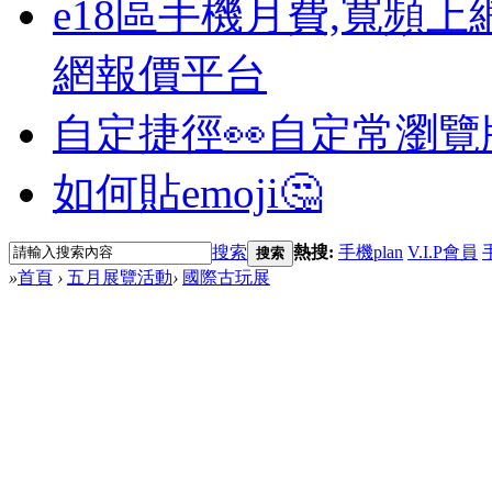
e18區手機月費,寬頻上
網報價平台
自定捷徑👀
自定常瀏覽
如何貼emoji🤔
搜索
熱搜:
手機plan
V.I.P會員
搜索
»
首頁
›
五月展覽活動
›
國際古玩展