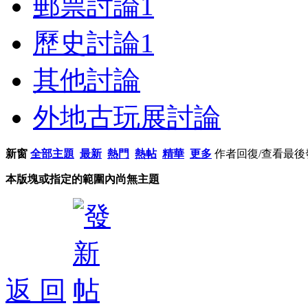
郵票討論
1
歷史討論
1
其他討論
外地古玩展討論
新窗
全部主題
最新
熱門
熱帖
精華
更多
作者
回復/查看
最後
本版塊或指定的範圍內尚無主題
返 回