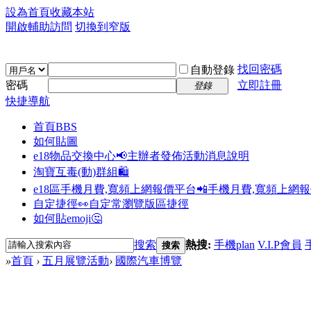
設為首頁
收藏本站
開啟輔助訪問
切換到窄版
找回密碼
自動登錄
密碼
立即註冊
登錄
快捷導航
首頁
BBS
如何貼圖
e18物品交換中心📢
主辦者發佈活動消息說明
淘寶互毒(動)群組🛍️
e18區手機月費,寬頻上網報價平台📲
手機月費,寬頻上網
自定捷徑👀
自定常瀏覽版區捷徑
如何貼emoji🤔
搜索
熱搜:
手機plan
V.I.P會員
搜索
»
首頁
›
五月展覽活動
›
國際汽車博覽