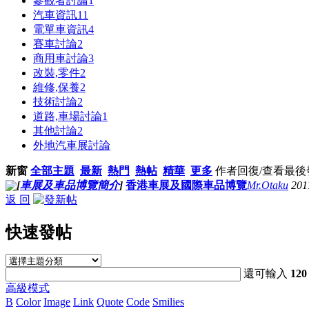
參觀者討論
1
汽車資訊
11
電單車資訊
4
賽車討論
2
商用車討論
3
改裝,零件
2
維修,保養
2
技術討論
2
道路,車場討論
1
其他討論
2
外地汽車展討論
新窗
全部主題
最新
熱門
熱帖
精華
更多
作者
回復/查看
最後
[
車展及車品博覽簡介
]
香港車展及國際車品博覽
Mr.Otaku
201
返 回
快速發帖
還可輸入
120
高級模式
B
Color
Image
Link
Quote
Code
Smilies