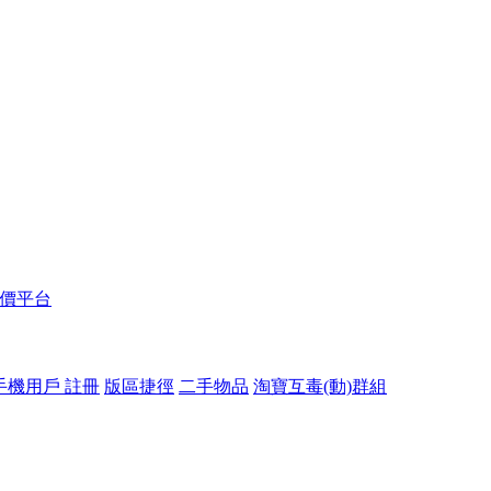
報價平台
手機用戶 註冊
版區捷徑
二手物品
淘寶互毒(動)群組