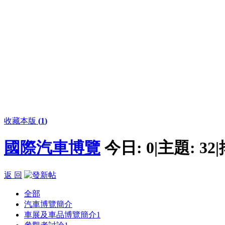
收藏本版
(
1
)
國際汽車博覽
今日:
0
|
主題:
32
|
返 回
全部
汽車博覽簡介
車展及車品博覽簡介
1