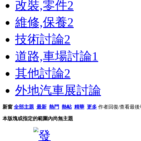
改裝,零件
2
維修,保養
2
技術討論
2
道路,車場討論
1
其他討論
2
外地汽車展討論
新窗
全部主題
最新
熱門
熱帖
精華
更多
作者
回復/查看
最後
本版塊或指定的範圍內尚無主題