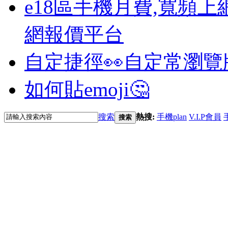
e18區手機月費,寬頻上
網報價平台
自定捷徑👀
自定常瀏覽
如何貼emoji🤔
搜索
熱搜:
手機plan
V.I.P會員
搜索