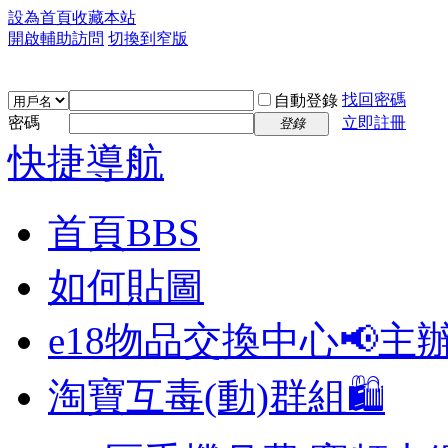
設為首頁
收藏本站
開啟輔助訪問
切換到窄版
找回密碼
自動登錄
密碼
立即註冊
登錄
快捷導航
首頁
BBS
如何貼圖
e18物品交換中心📢
主
淘寶互毒(動)群組🛍️