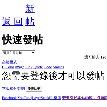
返 回
快速發帖
還可輸入
120
高級模式
B
Color
Image
Link
Quote
Code
Smilies
您需要登錄後才可以發帖
本版積分規則
發表帖子
Facebook
|
YouTube
|
LayerStack
|
手機版
|
若要引述本站內容，必須註