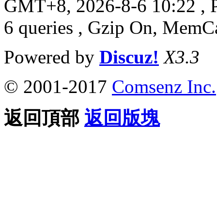
GMT+8, 2026-8-6 10:22
, 
6 queries , Gzip On, MemC
Powered by
Discuz!
X3.3
© 2001-2017
Comsenz Inc.
返回頂部
返回版塊