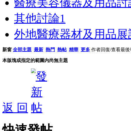
醫療美容儀器及用品討
其他討論
1
外地醫療器材及用品展
新窗
全部主題
最新
熱門
熱帖
精華
更多
作者
回復/查看
最後
本版塊或指定的範圍內尚無主題
返 回
快速發帖