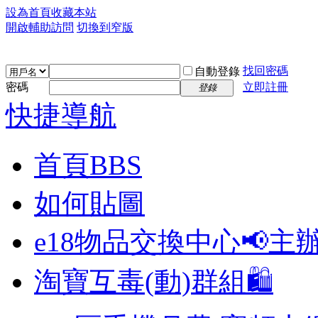
設為首頁
收藏本站
開啟輔助訪問
切換到窄版
找回密碼
自動登錄
密碼
立即註冊
登錄
快捷導航
首頁
BBS
如何貼圖
e18物品交換中心📢
主
淘寶互毒(動)群組🛍️