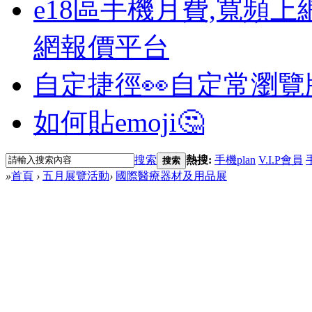
e18區手機月費,寬頻上
網報價平台
自定捷徑👀
自定常瀏覽
如何貼emoji🤔
搜索
熱搜:
手機plan
V.I.P會員
搜索
»
首頁
›
五月展覽活動
›
國際醫療器材及用品展