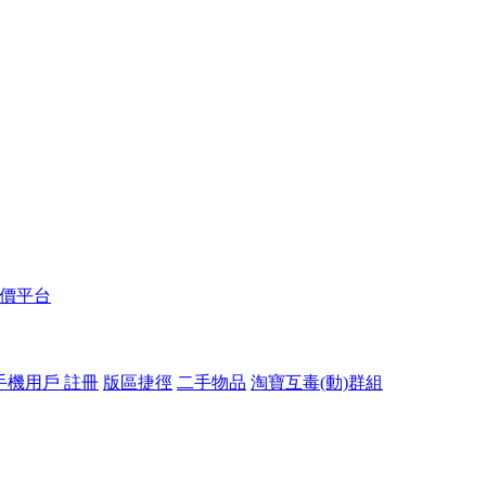
報價平台
手機用戶 註冊
版區捷徑
二手物品
淘寶互毒(動)群組