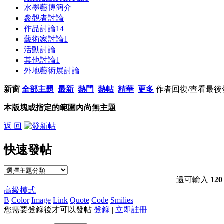
水墨藝博簡介
參觀者討論
作品討論
14
藝術家討論
1
活動討論
其他討論
1
外地藝術展討論
新窗
全部主題
最新
熱門
熱帖
精華
更多
作者
回復/查看
最後
本版塊或指定的範圍內尚無主題
返 回
快速發帖
還可輸入
120
高級模式
B
Color
Image
Link
Quote
Code
Smilies
您需要登錄後才可以發帖
登錄
|
立即註冊