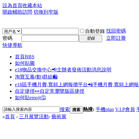
設為首頁
收藏本站
開啟輔助訪問
切換到窄版
找回密碼
自動登錄
密碼
立即註冊
登錄
快捷導航
首頁
BBS
如何貼圖
e18物品交換中心📢
主辦者發佈活動消息說明
淘寶互毒(動)群組🛍️
e18區手機月費,寬頻上網報價平台📲
手機月費,寬頻上網
自定捷徑👀
自定常瀏覽版區捷徑
如何貼emoji🤔
搜索
熱搜:
手機plan
V.I.P會員
搜索
»
首頁
›
三月展覽活動
›
藝術展