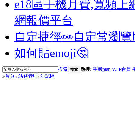
e18區手機月費,寬頻上
網報價平台
自定捷徑👀
自定常瀏覽
如何貼emoji🤔
搜索
熱搜:
手機plan
V.I.P會員
搜索
»
首頁
›
站務管理
›
測試區