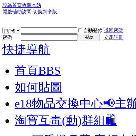
設為首頁
收藏本站
開啟輔助訪問
切換到窄版
找回密碼
自動登錄
密碼
立即註冊
登錄
快捷導航
首頁
BBS
如何貼圖
e18物品交換中心📢
主
淘寶互毒(動)群組🛍️