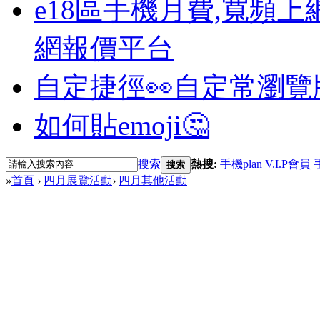
e18區手機月費,寬頻上
網報價平台
自定捷徑👀
自定常瀏覽
如何貼emoji🤔
搜索
熱搜:
手機plan
V.I.P會員
搜索
»
首頁
›
四月展覽活動
›
四月其他活動