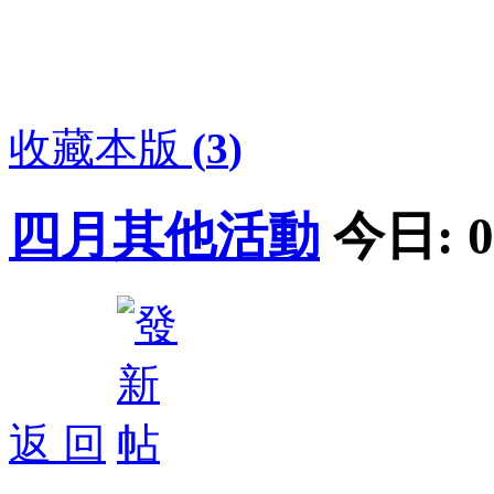
收藏本版
(
3
)
四月其他活動
今日:
0
返 回