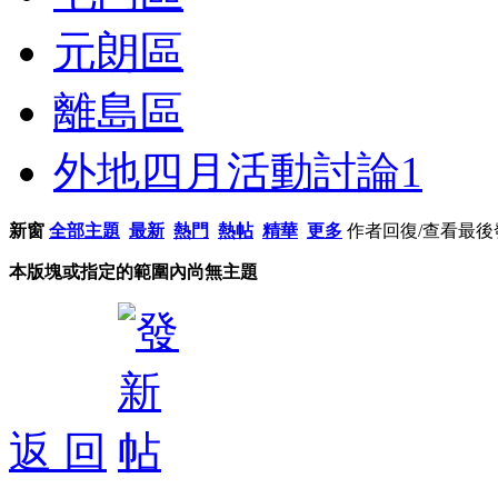
元朗區
離島區
外地四月活動討論
1
新窗
全部主題
最新
熱門
熱帖
精華
更多
作者
回復/查看
最後
本版塊或指定的範圍內尚無主題
返 回