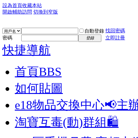
設為首頁
收藏本站
開啟輔助訪問
切換到窄版
找回密碼
自動登錄
密碼
立即註冊
登錄
快捷導航
首頁
BBS
如何貼圖
e18物品交換中心📢
主
淘寶互毒(動)群組🛍️