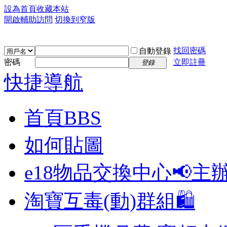
設為首頁
收藏本站
開啟輔助訪問
切換到窄版
找回密碼
自動登錄
密碼
立即註冊
登錄
快捷導航
首頁
BBS
如何貼圖
e18物品交換中心📢
主
淘寶互毒(動)群組🛍️