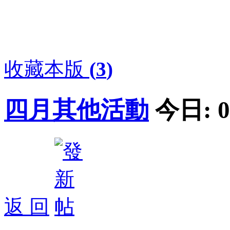
收藏本版
(
3
)
四月其他活動
今日:
0
返 回