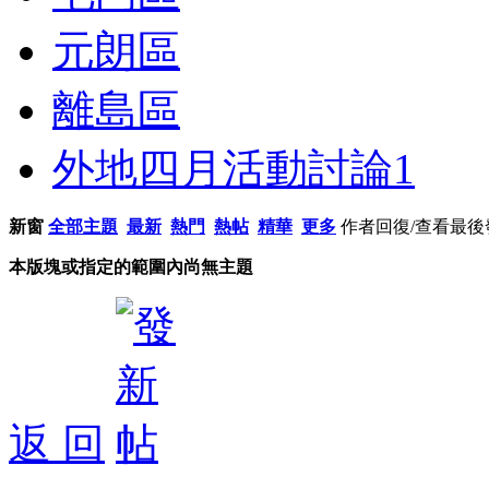
元朗區
離島區
外地四月活動討論
1
新窗
全部主題
最新
熱門
熱帖
精華
更多
作者
回復/查看
最後
本版塊或指定的範圍內尚無主題
返 回