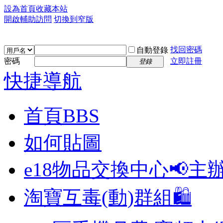
設為首頁
收藏本站
開啟輔助訪問
切換到窄版
找回密碼
自動登錄
密碼
立即註冊
登錄
快捷導航
首頁
BBS
如何貼圖
e18物品交換中心📢
主
淘寶互毒(動)群組🛍️