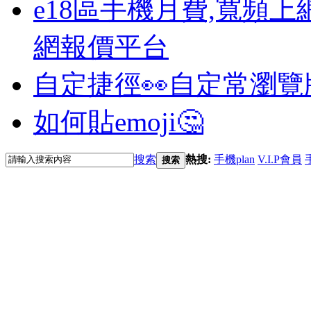
e18區手機月費,寬頻上
網報價平台
自定捷徑👀
自定常瀏覽
如何貼emoji🤔
搜索
熱搜:
手機plan
V.I.P會員
搜索