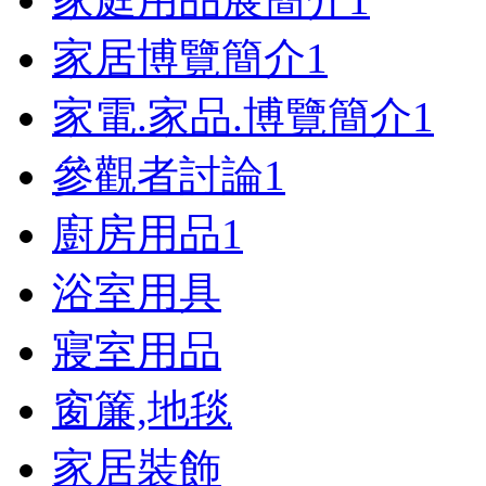
家居博覽簡介
1
家電.家品.博覽簡介
1
參觀者討論
1
廚房用品
1
浴室用具
寢室用品
窗簾,地毯
家居裝飾