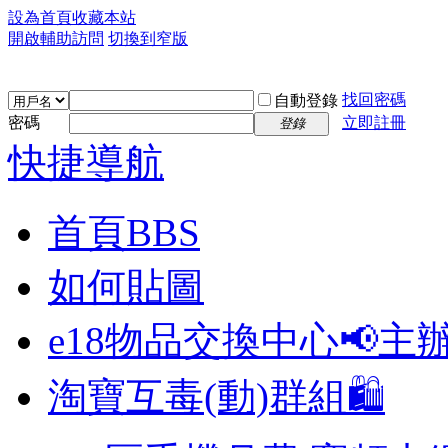
設為首頁
收藏本站
開啟輔助訪問
切換到窄版
找回密碼
自動登錄
密碼
立即註冊
登錄
快捷導航
首頁
BBS
如何貼圖
e18物品交換中心📢
主
淘寶互毒(動)群組🛍️