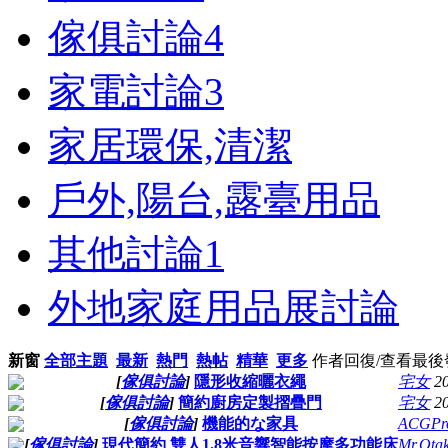
傢俱討論
4
家電討論
3
家居環保,清潔
戶外,陽台,露臺用品
其他討論
1
外地家庭用品展討論
新窗
全部主題
最新
熱門
熱帖
精華
更多
作者
回復/查看
最後
[
傢俱討論
]
隱形收縮曬衣繩
宅女
2
[
傢俱討論
]
簡約廚房定製摺疊門
宅女
2
[
傢俱討論
]
機能的な家具
ACGPr
[
傢俱討論
]
現代簡約 雙人1.8米音響智能按摩多功能床
Mr.Ota