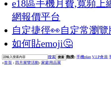
e18區手機月費,寬頻上
網報價平台
自定捷徑👀
自定常瀏覽
如何貼emoji🤔
搜索
熱搜:
手機plan
V.I.P會員
搜索
»
首頁
›
四月展覽活動
›
家庭用品展