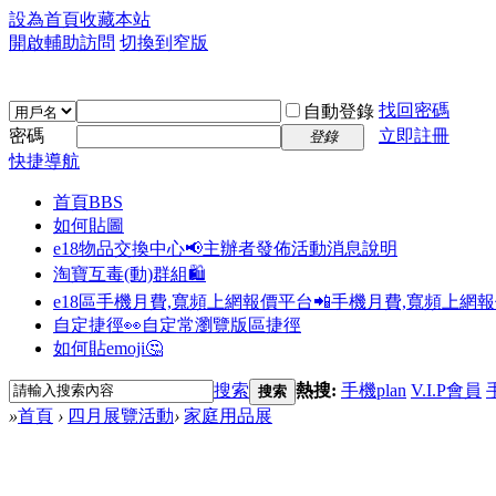
設為首頁
收藏本站
開啟輔助訪問
切換到窄版
找回密碼
自動登錄
密碼
立即註冊
登錄
快捷導航
首頁
BBS
如何貼圖
e18物品交換中心📢
主辦者發佈活動消息說明
淘寶互毒(動)群組🛍️
e18區手機月費,寬頻上網報價平台📲
手機月費,寬頻上網
自定捷徑👀
自定常瀏覽版區捷徑
如何貼emoji🤔
搜索
熱搜:
手機plan
V.I.P會員
搜索
»
首頁
›
四月展覽活動
›
家庭用品展