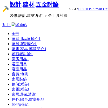
設計,建材,五金討論
39
/ 42
LOCKIS Smart Cam 
裝修,設計,建材,配件,五金工具討論
返 回
全部
家庭用品展簡介
1
家居博覽簡介
1
家電.家品.博覽簡介
1
參觀者討論
1
廚房用品
1
浴室用具
寢室用品
窗簾,地毯
家居裝飾
傢俱討論
4
家電討論
3
家居環保,清潔
戶外,陽台,露臺用品
其他討論
1