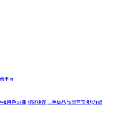
報價平台
手機用戶 註冊
版區捷徑
二手物品
淘寶互毒(動)群組