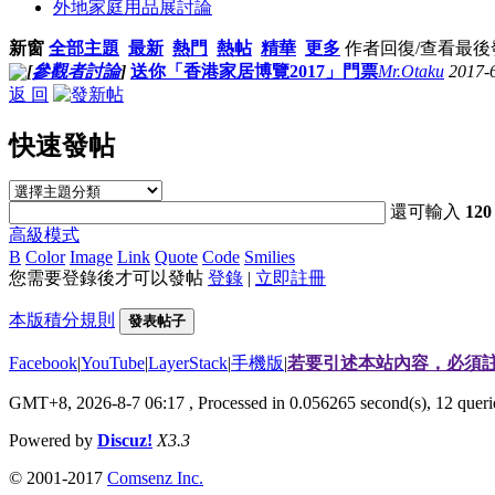
外地家庭用品展討論
新窗
全部主題
最新
熱門
熱帖
精華
更多
作者
回復/查看
最後
[
參觀者討論
]
送你「香港家居博覽2017」門票
Mr.Otaku
2017-
返 回
快速發帖
還可輸入
120
高級模式
B
Color
Image
Link
Quote
Code
Smilies
您需要登錄後才可以發帖
登錄
|
立即註冊
本版積分規則
發表帖子
Facebook
|
YouTube
|
LayerStack
|
手機版
|
若要引述本站內容，必須註
GMT+8, 2026-8-7 06:17
, Processed in 0.056265 second(s), 12 que
Powered by
Discuz!
X3.3
© 2001-2017
Comsenz Inc.