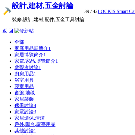
設計,建材,五金討論
39
/ 42
LOCKIS Smart Cam 
裝修,設計,建材,配件,五金工具討論
返 回
全部
家庭用品展簡介
1
家居博覽簡介
1
家電.家品.博覽簡介
1
參觀者討論
1
廚房用品
1
浴室用具
寢室用品
窗簾,地毯
家居裝飾
傢俱討論
4
家電討論
3
家居環保,清潔
戶外,陽台,露臺用品
其他討論
1