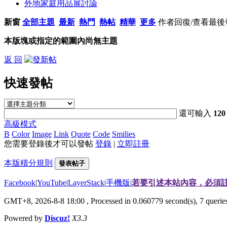
外地家庭用品展討論
新窗
全部主題
最新
熱門
熱帖
精華
更多
作者
回復/查看
最後
本版塊或指定的範圍內尚無主題
返 回
快速發帖
還可輸入
120
高級模式
B
Color
Image
Link
Quote
Code
Smilies
您需要登錄後才可以發帖
登錄
|
立即註冊
本版積分規則
發表帖子
Facebook
|
YouTube
|
LayerStack
|
手機版
|
若要引述本站內容，必須註
GMT+8, 2026-8-8 18:00
, Processed in 0.060779 second(s), 7 quer
Powered by
Discuz!
X3.3