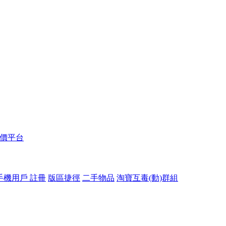
報價平台
手機用戶 註冊
版區捷徑
二手物品
淘寶互毒(動)群組