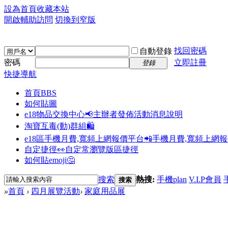
設為首頁
收藏本站
開啟輔助訪問
切換到窄版
找回密碼
自動登錄
密碼
立即註冊
登錄
快捷導航
首頁
BBS
如何貼圖
e18物品交換中心📢
主辦者發佈活動消息說明
淘寶互毒(動)群組🛍️
e18區手機月費,寬頻上網報價平台📲
手機月費,寬頻上網
自定捷徑👀
自定常瀏覽版區捷徑
如何貼emoji🤔
搜索
熱搜:
手機plan
V.I.P會員
搜索
»
首頁
›
四月展覽活動
›
家庭用品展