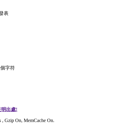
發表
個字符
明出處!
ies , Gzip On, MemCache On.