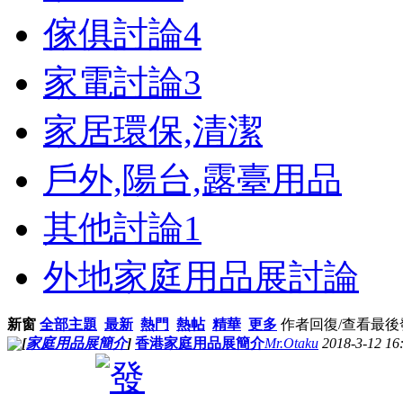
傢俱討論
4
家電討論
3
家居環保,清潔
戶外,陽台,露臺用品
其他討論
1
外地家庭用品展討論
新窗
全部主題
最新
熱門
熱帖
精華
更多
作者
回復/查看
最後
[
家庭用品展簡介
]
香港家庭用品展簡介
Mr.Otaku
2018-3-12 16