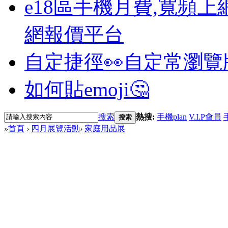
e18區手機月費,寬頻上
網報價平台
自定捷徑👀
自定常瀏覽
如何貼emoji🤔
搜索
熱搜:
手機plan
V.I.P會員
搜索
»
首頁
›
四月展覽活動
›
家庭用品展