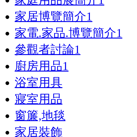
家居博覽簡介
1
家電.家品.博覽簡介
1
參觀者討論
1
廚房用品
1
浴室用具
寢室用品
窗簾,地毯
家居裝飾