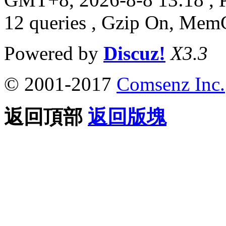
12 queries , Gzip On, Mem
Powered by
Discuz!
X3.3
© 2001-2017
Comsenz Inc.
返回頂部
返回版塊