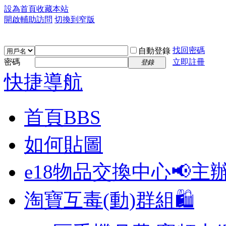
設為首頁
收藏本站
開啟輔助訪問
切換到窄版
找回密碼
自動登錄
密碼
立即註冊
登錄
快捷導航
首頁
BBS
如何貼圖
e18物品交換中心📢
主
淘寶互毒(動)群組🛍️