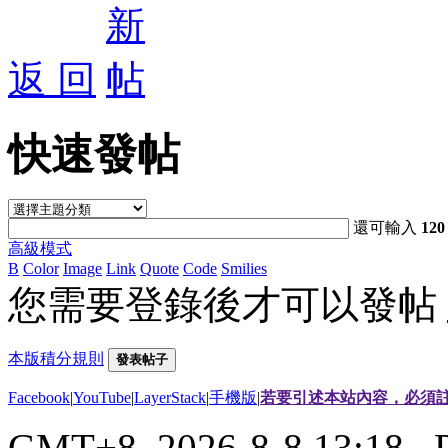
返 回
快速發帖
還可輸入
120
高級模式
B
Color
Image
Link
Quote
Code
Smilies
您需要登錄後才可以發帖
本版積分規則
發表帖子
Facebook
|
YouTube
|
LayerStack
|
手機版
|
若要引述本站內容，必須註
GMT+8, 2026-8-8 13:18
, 